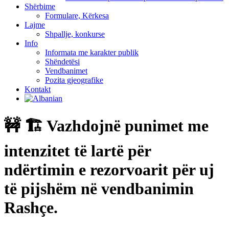
Shërbime
Formulare, Kërkesa
Lajme
Shpallje, konkurse
Info
Informata me karakter publik
Shëndetësi
Vendbanimet
Pozita gjeografike
Kontakt
🚧 🏗 Vazhdojnë punimet me
intenzitet të lartë për
ndërtimin e rezorvoarit për uj
të pijshëm në vendbanimin
Rashçe.