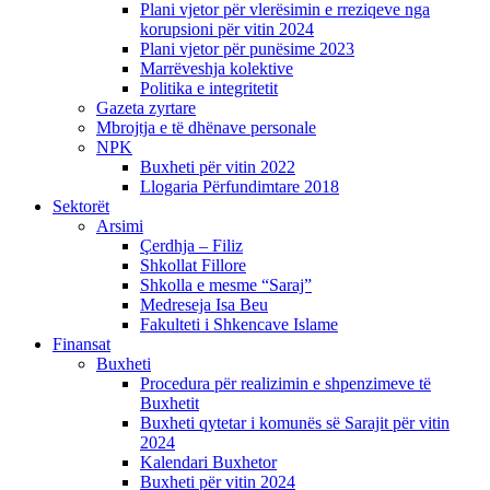
Plani vjetor për vlerësimin e rreziqeve nga
korupsioni për vitin 2024
Plani vjetor për punësime 2023
Marrëveshja kolektive
Politika e integritetit
Gazeta zyrtare
Mbrojtja e të dhënave personale
NPK
Buxheti për vitin 2022
Llogaria Përfundimtare 2018
Sektorët
Arsimi
Çerdhja – Filiz
Shkollat Fillore
Shkolla e mesme “Saraj”
Medreseja Isa Beu
Fakulteti i Shkencave Islame
Finansat
Buxheti
Procedura për realizimin e shpenzimeve të
Buxhetit
Buxheti qytetar i komunës së Sarajit për vitin
2024
Kalendari Buxhetor
Buxheti për vitin 2024