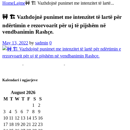
Home
Lajme
🚧 🏗 Vazhdojnë punimet me intenzitet të lartë...
🚧 🏗 Vazhdojnë punimet me intenzitet të lartë për
ndërtimin e rezorvoarit për uj të pijshëm në
vendbanimin Rashçe.
May 13, 2022
by
sadmin
0
Kalendari i ngjarjeve
August
2026
M
T
W
T
F
S
S
1
2
3
4
5
6
7
8
9
10
11
12
13
14
15
16
17
18
19
20
21
22
23