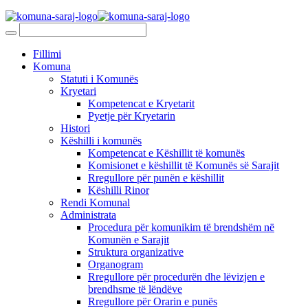
Fillimi
Komuna
Statuti i Komunës
Kryetari
Kompetencat e Kryetarit
Pyetje për Kryetarin
Histori
Këshilli i komunës
Kompetencat e Këshillit të komunës
Komisionet e këshillit të Komunës së Sarajit
Rregullore për punën e këshillit
Këshilli Rinor
Rendi Komunal
Administrata
Procedura për komunikim të brendshëm në
Komunën e Sarajit
Struktura organizative
Organogram
Rregullore për procedurën dhe lëvizjen e
brendhsme të lëndëve
Rregullore për Orarin e punës