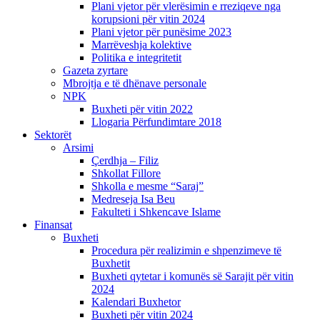
Plani vjetor për vlerësimin e rreziqeve nga
korupsioni për vitin 2024
Plani vjetor për punësime 2023
Marrëveshja kolektive
Politika e integritetit
Gazeta zyrtare
Mbrojtja e të dhënave personale
NPK
Buxheti për vitin 2022
Llogaria Përfundimtare 2018
Sektorët
Arsimi
Çerdhja – Filiz
Shkollat Fillore
Shkolla e mesme “Saraj”
Medreseja Isa Beu
Fakulteti i Shkencave Islame
Finansat
Buxheti
Procedura për realizimin e shpenzimeve të
Buxhetit
Buxheti qytetar i komunës së Sarajit për vitin
2024
Kalendari Buxhetor
Buxheti për vitin 2024