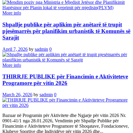
More info
Shpallje publike për aplikim për anëtarë të trupit
pjesëmarrës për planifikim urbanistik të Komunës së
Sarajit
April 7, 2026
by
sadmin
0
More info
THIRRJE PUBLIKE për Financimin e Aktiviteteve
Programore për vitin 2026
March 26, 2026
by
sadmin
0
Bazuar në Programin për Aktivitete dhe Ngjarje për vitin 2026 Nr.
0901-41/1 nga 28.01.2026, Vendimin për Shpallje Publike për
Financimin e Aktiviteteve Programore të Shoqatave, Fondacioneve,
Klubeve Sportive dhe Individëve për vitin 2026 dhe...