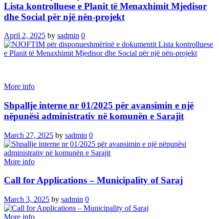
Lista kontrolluese e Planit të Menaxhimit Mjedisor
dhe Social për një nën-projekt
April 2, 2025
by
sadmin
0
More info
Shpallje interne nr 01/2025 për avansimin e një
nëpunësi administrativ në komunën e Sarajit
March 27, 2025
by
sadmin
0
More info
Call for Applications – Municipality of Saraj
March 3, 2025
by
sadmin
0
More info