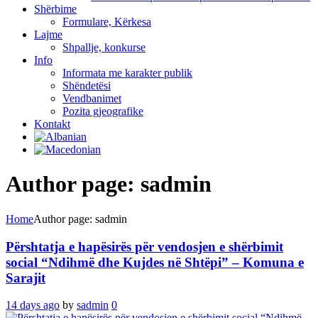
Shërbime
Formulare, Kërkesa
Lajme
Shpallje, konkurse
Info
Informata me karakter publik
Shëndetësi
Vendbanimet
Pozita gjeografike
Kontakt
Author page: sadmin
Home
Author page: sadmin
Përshtatja e hapësirës për vendosjen e shërbimit
social “Ndihmë dhe Kujdes në Shtëpi” – Komuna e
Sarajit
14 days ago
by
sadmin
0