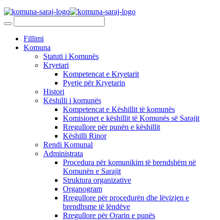
Fillimi
Komuna
Statuti i Komunës
Kryetari
Kompetencat e Kryetarit
Pyetje për Kryetarin
Histori
Këshilli i komunës
Kompetencat e Këshillit të komunës
Komisionet e këshillit të Komunës së Sarajit
Rregullore për punën e këshillit
Këshilli Rinor
Rendi Komunal
Administrata
Procedura për komunikim të brendshëm në
Komunën e Sarajit
Struktura organizative
Organogram
Rregullore për procedurën dhe lëvizjen e
brendhsme të lëndëve
Rregullore për Orarin e punës