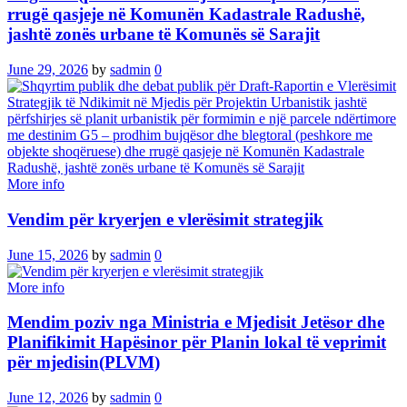
rrugë qasjeje në Komunën Kadastrale Radushë,
jashtë zonës urbane të Komunës së Sarajit
June 29, 2026
by
sadmin
0
More info
Vendim për kryerjen e vlerësimit strategjik
June 15, 2026
by
sadmin
0
More info
Mendim poziv nga Ministria e Mjedisit Jetësor dhe
Planifikimit Hapësinor për Planin lokal të veprimit
për mjedisin(PLVM)
June 12, 2026
by
sadmin
0