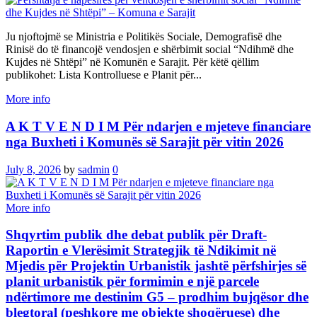
Ju njoftojmë se Ministria e Politikës Sociale, Demografisë dhe
Rinisë do të financojë vendosjen e shërbimit social “Ndihmë dhe
Kujdes në Shtëpi” në Komunën e Sarajit. Për këtë qëllim
publikohet: Lista Kontrolluese e Planit për...
More info
A K T V E N D I M Për ndarjen e mjeteve financiare
nga Buxheti i Komunës së Sarajit për vitin 2026
July 8, 2026
by
sadmin
0
More info
Shqyrtim publik dhe debat publik për Draft-
Raportin e Vlerësimit Strategjik të Ndikimit në
Mjedis për Projektin Urbanistik jashtë përfshirjes së
planit urbanistik për formimin e një parcele
ndërtimore me destinim G5 – prodhim bujqësor dhe
blegtoral (peshkore me objekte shoqëruese) dhe