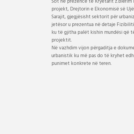
Sot në prezencë të Kryetarit z.Blerim
projekt, Drejtorin e Ekonomisë së Ujë
Sarajit, gjegjësisht sektorit për urba
jetësor u prezentua në detaje Fizibilit
ku të gjitha palët kishin mundësi që t
projektit.
Në vazhdim vijon përgaditja e dokume
urbanistik ku më pas do të kryhet edhe
punimet konkrete në teren.