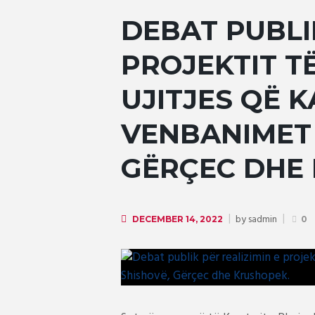
DEBAT PUBLI
PROJEKTIT TË
UJITJES QË 
VENBANIMET 
GËRÇEC DHE
by
sadmin
DECEMBER 14, 2022
0