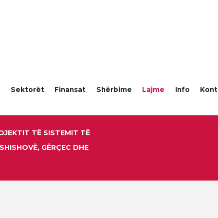
a
Sektorët
Finansat
Shërbime
Lajme
Info
Kont
OJEKTIT TË SISTEMIT TË
 SHISHOVË, GËRÇEC DHE