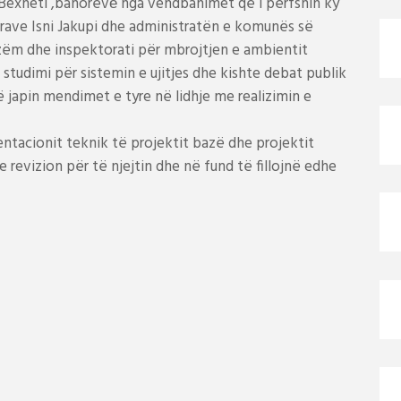
 Bexheti ,banorëvе nga vendbanimet që i përfshin ky
rave Isni Jakupi dhe administratën e komunës së
nizëm dhe inspektorati për mbrojtjen e ambientit
i studimi për sistemin e ujitjes dhe kishte debat publik
ë japin mendimet e tyre në lidhje me realizimin e
ntacionit teknik të projektit bazë dhe projektit
 revizion për të njejtin dhe në fund të fillojnë edhe