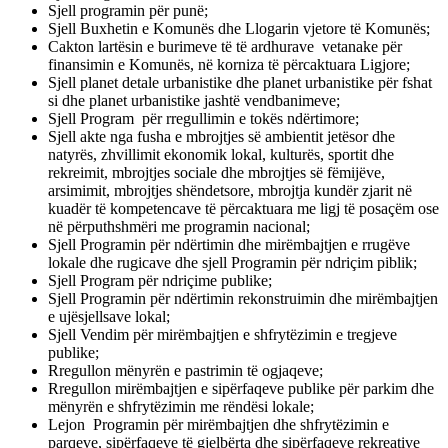
Sjell programin për punë;
Sjell Buxhetin e Komunës dhe Llogarin vjetore të Komunës;
Cakton lartësin e burimeve të të ardhurave vetanake për
finansimin e Komunës, në korniza të përcaktuara Ligjore;
Sjell planet detale urbanistike dhe planet urbanistike për fshat
si dhe planet urbanistike jashtë vendbanimeve;
Sjell Program për rregullimin e tokës ndërtimore;
Sjell akte nga fusha e mbrojtjes së ambientit jetësor dhe
natyrës, zhvillimit ekonomik lokal, kulturës, sportit dhe
rekreimit, mbrojtjes sociale dhe mbrojtjes së fëmijëve,
arsimimit, mbrojtjes shëndetsore, mbrojtja kundër zjarit në
kuadër të kompetencave të përcaktuara me ligj të posaçëm ose
në përputhshmëri me programin nacional;
Sjell Programin për ndërtimin dhe mirëmbajtjen e rrugëve
lokale dhe rugicave dhe sjell Programin për ndriçim piblik;
Sjell Program për ndriçime publike;
Sjell Programin për ndërtimin rekonstruimin dhe mirëmbajtjen
e ujësjellsave lokal;
Sjell Vendim për mirëmbajtjen e shfrytëzimin e tregjeve
publike;
Rregullon mënyrën e pastrimin të ogjaqeve;
Rregullon mirëmbajtjen e sipërfaqeve publike për parkim dhe
mënyrën e shfrytëzimin me rëndësi lokale;
Lejon Programin për mirëmbajtjen dhe shfrytëzimin e
parqeve, sipërfaqeve të gjelbërta dhe sipërfaqeve rekreative