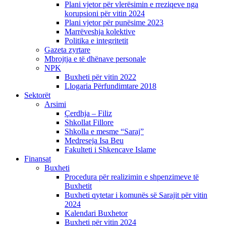
Plani vjetor për vlerësimin e rreziqeve nga
korupsioni për vitin 2024
Plani vjetor për punësime 2023
Marrëveshja kolektive
Politika e integritetit
Gazeta zyrtare
Mbrojtja e të dhënave personale
NPK
Buxheti për vitin 2022
Llogaria Përfundimtare 2018
Sektorët
Arsimi
Çerdhja – Filiz
Shkollat Fillore
Shkolla e mesme “Saraj”
Medreseja Isa Beu
Fakulteti i Shkencave Islame
Finansat
Buxheti
Procedura për realizimin e shpenzimeve të
Buxhetit
Buxheti qytetar i komunës së Sarajit për vitin
2024
Kalendari Buxhetor
Buxheti për vitin 2024