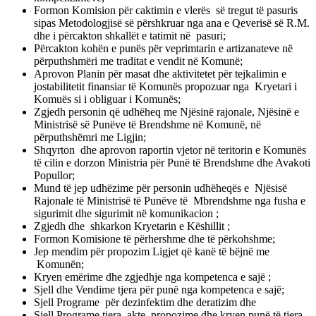
Formon Komision për caktimin e vlerës së tregut të pasuris
sipas Metodologjisë së përshkruar nga ana e Qeverisë së R.M.
dhe i përcakton shkallët e tatimit në pasuri;
Përcakton kohën e punës për veprimtarin e artizanateve në
përputhshmëri me traditat e vendit në Komunë;
Aprovon Planin për masat dhe aktivitetet për tejkalimin e
jostabilitetit finansiar të Komunës propozuar nga Kryetari i
Komuës si i obliguar i Komunës;
Zgjedh personin që udhëheq me Njësinë rajonale, Njësinë e
Ministrisë së Punëve të Brendshme në Komunë, në
përputhshëmri me Ligjin;
Shqyrton dhe aprovon raportin vjetor në teritorin e Komunës
të cilin e dorzon Ministria për Punë të Brendshme dhe Avakoti
Popullor;
Mund të jep udhëzime për personin udhëheqës e Njësisë
Rajonale të Ministrisë të Punëve të Mbrendshme nga fusha e
sigurimit dhe sigurimit në komunikacion ;
Zgjedh dhe shkarkon Kryetarin e Këshillit ;
Formon Komisione të përhershme dhe të përkohshme;
Jep mendim për propozim Ligjet që kanë të bëjnë me
Komunën;
Kryen emërime dhe zgjedhje nga kompetenca e sajë ;
Sjell dhe Vendime tjera për punë nga kompetenca e sajë;
Sjell Programe për dezinfektim dhe deratizim dhe
Sjell Programe tjera, akte, propozime dhe kryen punë të tjera