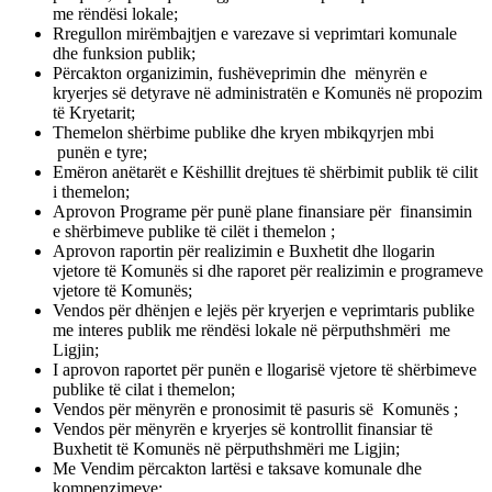
me rëndësi lokale;
Rregullon mirëmbajtjen e varezave si veprimtari komunale
dhe funksion publik;
Përcakton organizimin, fushëveprimin dhe mënyrën e
kryerjes së detyrave në administratën e Komunës në propozim
të Kryetarit;
Themelon shërbime publike dhe kryen mbikqyrjen mbi
punën e tyre;
Emëron anëtarët e Këshillit drejtues të shërbimit publik të cilit
i themelon;
Aprovon Programe për punë plane finansiare për finansimin
e shërbimeve publike të cilët i themelon ;
Aprovon raportin për realizimin e Buxhetit dhe llogarin
vjetore të Komunës si dhe raporet për realizimin e programeve
vjetore të Komunës;
Vendos për dhënjen e lejës për kryerjen e veprimtaris publike
me interes publik me rëndësi lokale në përputhshmëri me
Ligjin;
I aprovon raportet për punën e llogarisë vjetore të shërbimeve
publike të cilat i themelon;
Vendos për mënyrën e pronosimit të pasuris së Komunës ;
Vendos për mënyrën e kryerjes së kontrollit finansiar të
Buxhetit të Komunës në përputhshmëri me Ligjin;
Me Vendim përcakton lartësi e taksave komunale dhe
kompenzimeve;