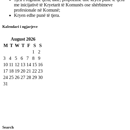
me inicijativë të Kryetarit të Komunës ose shërbimeve
profesionale në Komunë;
Kryen edhe punë të tjera.
Kalendari i ngjarjeve
August
2026
M
T
W
T
F
S
S
1
2
3
4
5
6
7
8
9
10
11
12
13
14
15
16
17
18
19
20
21
22
23
24
25
26
27
28
29
30
31
Search