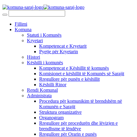
Fillimi
Komuna
Statuti i Komunës
Kryetari
Kompetencat e Kryetarit
Pyetje për Kryetarin
Histori
Këshilli i komunës
Kompetencat e Këshillit të komunës
Komisionet e këshillit të Komunës së Sarajit
Rregullore për punën e këshillit
Këshilli Rinor
Rendi Komunal
Administrata
Procedura për komunikim të brendshëm në
Komunën e Sarajit
Struktura organizative
Organogram
Rregullore për procedurën dhe lëvizjen e
brendhsme të lëndëve
Rregullore për Orarin e punës