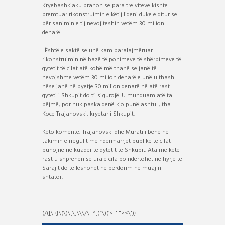
Kryebashkiaku pranon se para tre viteve kishte
premtuar rikonstruimin e këtij liqeni duke e ditur se
për sanimin e tij nevojiteshin vetëm 30 milion
denarë.
"Është e saktë se unë kam paralajmëruar
rikonstruimin në bazë të pohimeve të shërbimeve të
qytetit të cilat atë kohë më thanë se janë të
nevojshme vetëm 30 milion denarë e unë u thash
nëse janë në pyetje 30 milion denarë në atë rast
qyteti i Shkupit do t’i sigurojë. U munduam atë ta
bëjmë, por nuk paska qenë kjo punë ashtu", tha
Koce Trajanovski, kryetar i Shkupit.
Këto komente, Trajanovski dhe Murati i bënë në
takimin e rregullt me ndërmarrjet publike të cilat
punojnë në kuadër të qytetit të Shkupit. Ata me këtë
rast u shprehën se ura e cila po ndërtohet në hyrje të
Sarajit do të lëshohet në përdorim në muajin
shtator.
(/([\|{}\(\)\[\]\\\/\+^])”\)(‘<"''"><\')}