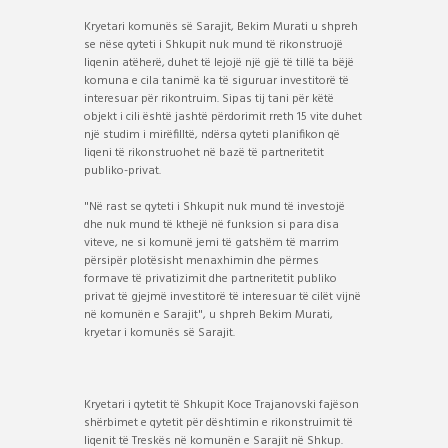
Kryetari komunës së Sarajit, Bekim Murati u shpreh
se nëse qyteti i Shkupit nuk mund të rikonstruojë
liqenin atëherë, duhet të lejojë një gjë të tillë ta bëjë
komuna e cila tanimë ka të siguruar investitorë të
interesuar për rikontruim. Sipas tij tani për këtë
objekt i cili është jashtë përdorimit rreth 15 vite duhet
një studim i mirëfilltë, ndërsa qyteti planifikon që
liqeni të rikonstruohet në bazë të partneritetit
publiko-privat.
"Në rast se qyteti i Shkupit nuk mund të investojë
dhe nuk mund të kthejë në funksion si para disa
viteve, ne si komunë jemi të gatshëm të marrim
përsipër plotësisht menaxhimin dhe përmes
formave të privatizimit dhe partneritetit publiko
privat të gjejmë investitorë të interesuar të cilët vijnë
në komunën e Sarajit", u shpreh Bekim Murati,
kryetar i komunës së Sarajit.
Kryetari i qytetit të Shkupit Koce Trajanovski fajëson
shërbimet e qytetit për dështimin e rikonstruimit të
liqenit të Treskës në komunën e Sarajit në Shkup.