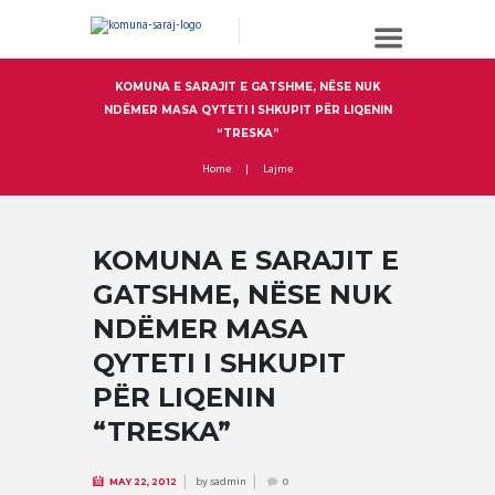
KOMUNA E SARAJIT E GATSHME, NËSE NUK
NDËMER MASA QYTETI I SHKUPIT PËR LIQENIN
“TRESKA”
Home
Lajme
KOMUNA E SARAJIT E
GATSHME, NËSE NUK
NDËMER MASA
QYTETI I SHKUPIT
PËR LIQENIN
“TRESKA”
by
sadmin
MAY 22, 2012
0