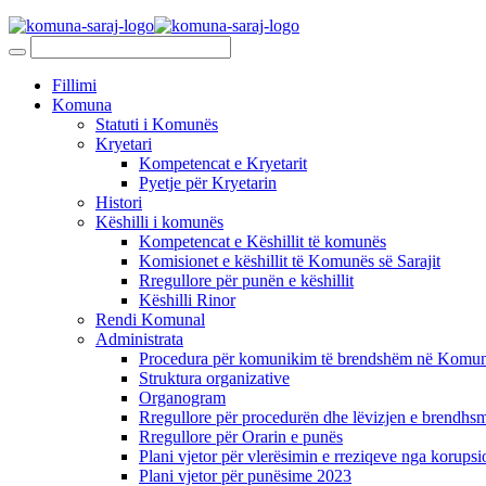
Fillimi
Komuna
Statuti i Komunës
Kryetari
Kompetencat e Kryetarit
Pyetje për Kryetarin
Histori
Këshilli i komunës
Kompetencat e Këshillit të komunës
Komisionet e këshillit të Komunës së Sarajit
Rregullore për punën e këshillit
Këshilli Rinor
Rendi Komunal
Administrata
Procedura për komunikim të brendshëm në Komunë
Struktura organizative
Organogram
Rregullore për procedurën dhe lëvizjen e brendhsm
Rregullore për Orarin e punës
Plani vjetor për vlerësimin e rreziqeve nga korupsi
Plani vjetor për punësime 2023