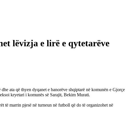
 lëvizja e lirë e qytetarëve
lokë dhe ata që thyen dyqanet e banorëve shqiptarë në komunën e Gjorçe
theksoi kryetari i komunës së Sarajit, Bekim Murati.
rët të marrin pjesë në turneun në futboll që do të organizohet në