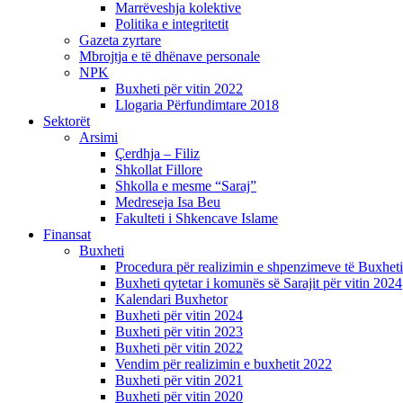
Marrëveshja kolektive
Politika e integritetit
Gazeta zyrtare
Mbrojtja e të dhënave personale
NPK
Buxheti për vitin 2022
Llogaria Përfundimtare 2018
Sektorët
Arsimi
Çerdhja – Filiz
Shkollat Fillore
Shkolla e mesme “Saraj”
Medreseja Isa Beu
Fakulteti i Shkencave Islame
Finansat
Buxheti
Procedura për realizimin e shpenzimeve të Buxheti
Buxheti qytetar i komunës së Sarajit për vitin 2024
Kalendari Buxhetor
Buxheti për vitin 2024
Buxheti për vitin 2023
Buxheti për vitin 2022
Vendim për realizimin e buxhetit 2022
Buxheti për vitin 2021
Buxheti për vitin 2020