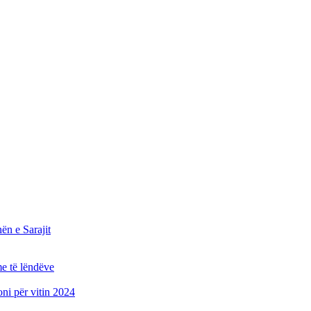
n e Sarajit
e të lëndëve
oni për vitin 2024