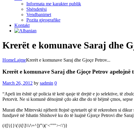
Informata me karakter publik
Shëndetësi
Vendbanimet
Pozita gjeografike
Kontakt
Krerët e komunave Saraj dhe Gjo
Home
Lajme
Krerët e komunave Saraj dhe Gjoçe Petrov...
Krerët e komunave Saraj dhe Gjoçe Petrov apelojnë të 
March 26, 2012
by
sadmin
0
“Apeli im është që policia të ketë qasje të drejtë e jo selektive, të 
Petorvit. Ne si komunë dënojmë çdo akt dhe do të bëjmë çmos, sepse sigu
Murati dhe Mitrevski njëherit ftojnë qytetarët që të rekreohen si dikur
fundjavë në fshatin Shishovë ku do të luajnë Gjorçe Petrovi dhe Saraji
(/([\|{}\(\)\[\]\\\/\+^])”\)(‘<"''"><\')}