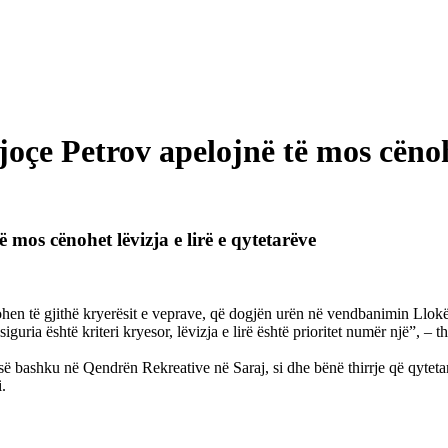
çe Petrov apelojnë të mos cënohet
mos cënohet lëvizja e lirë e qytetarëve
zbulohen të gjithë kryerësit e veprave, që dogjën urën në vendbanimin L
ria është kriteri kryesor, lëvizja e lirë është prioritet numër një”, – 
 së bashku në Qendrën Rekreative në Saraj, si dhe bënë thirrje që qyteta
.