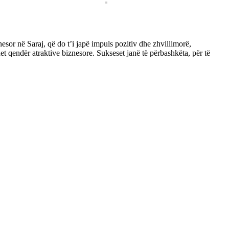
nesor në Saraj, që do t’i japë impuls pozitiv dhe zhvillimorë,
et qendër atraktive biznesore. Sukseset janë të përbashkëta, për të