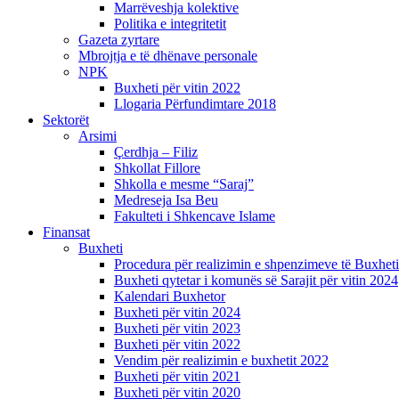
Marrëveshja kolektive
Politika e integritetit
Gazeta zyrtare
Mbrojtja e të dhënave personale
NPK
Buxheti për vitin 2022
Llogaria Përfundimtare 2018
Sektorët
Arsimi
Çerdhja – Filiz
Shkollat Fillore
Shkolla e mesme “Saraj”
Medreseja Isa Beu
Fakulteti i Shkencave Islame
Finansat
Buxheti
Procedura për realizimin e shpenzimeve të Buxheti
Buxheti qytetar i komunës së Sarajit për vitin 2024
Kalendari Buxhetor
Buxheti për vitin 2024
Buxheti për vitin 2023
Buxheti për vitin 2022
Vendim për realizimin e buxhetit 2022
Buxheti për vitin 2021
Buxheti për vitin 2020