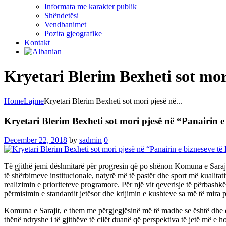
Informata me karakter publik
Shëndetësi
Vendbanimet
Pozita gjeografike
Kontakt
Kryetari Blerim Bexheti sot mor
Home
Lajme
Kryetari Blerim Bexheti sot mori pjesë në...
Kryetari Blerim Bexheti sot mori pjesë në “Panairin e
December 22, 2018
by
sadmin
0
Të gjithë jemi dëshmitarë për progresin që po shënon Komuna e Sarajit,
të shërbimeve institucionale, natyrë më të pastër dhe sport më kualita
realizimin e prioriteteve programore. Për një vit qeverisje të përbash
përmisimin e standardit jetësor dhe krijimin e kushteve sa më të mira p
Komuna e Sarajit, e them me përgjegjësinë më të madhe se është dhe do t
thënë ndryshe i të gjithëve të cilët duanë që perspektiva të jetë më 