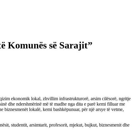
 të Komunës së Sarajit”
izim ekonomik lokal, zhvillim infrastrukturorë, arsim cilësorë, ngritje
jësinë dhe ndershmërinë më të madhe nga dita e parë kemi filluar me
 dhe biznesmenët lokalë, kemi bashkëpunuar, për një arsye të vetme,
sit, studentit, arsimtarit, profesorit, mjekut, bujkut, biznesmenit dhe