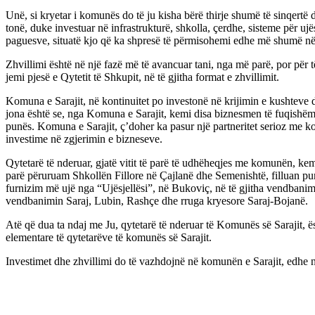
Unë, si kryetar i komunës do të ju kisha bërë thirje shumë të sinqert
tonë, duke investuar në infrastrukturë, shkolla, çerdhe, sisteme për ujë
paguesve, situatë kjo që ka shpresë të përmisohemi edhe më shumë n
Zhvillimi është në një fazë më të avancuar tani, nga më parë, por për
jemi pjesë e Qytetit të Shkupit, në të gjitha format e zhvillimit.
Komuna e Sarajit, në kontinuitet po investonë në krijimin e kushteve dhe
jona është se, nga Komuna e Sarajit, kemi disa biznesmen të fuqishëm të
punës. Komuna e Sarajit, ç’doher ka pasur një partneritet serioz me 
investime në zgjerimin e bizneseve.
Qytetarë të nderuar, gjatë vitit të parë të udhëheqjes me komunën, kem
parë përuruam Shkollën Fillore në Çajlanë dhe Semenishtë, filluan punim
furnizim më ujë nga “Ujësjellësi”, në Bukoviç, në të gjitha vendbanime
vendbanimin Saraj, Lubin, Rashçe dhe rruga kryesore Saraj-Bojanë.
Atë që dua ta ndaj me Ju, qytetarë të nderuar të Komunës së Sarajit, ës
elementare të qytetarëve të komunës së Sarajit.
Investimet dhe zhvillimi do të vazhdojnë në komunën e Sarajit, edhe në