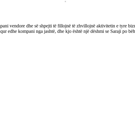
ni vendore dhe së shpejti të fillojnë të zhvillojnë aktivitetin e tyre biz
faqur edhe kompani nga jashtë, dhe kjo është një dëshmi se Saraji po bëh