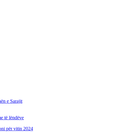
n e Sarajit
e të lëndëve
oni për vitin 2024