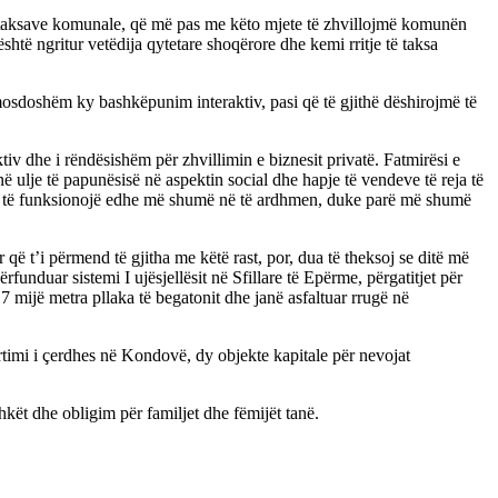
a e taksave komunale, që më pas me këto mjete të zhvillojmë komunën
është ngritur vetëdija qytetare shoqërore dhe kemi rritje të taksa
omosdoshëm ky bashkëpunim interaktiv, pasi që të gjithë dëshirojmë të
ktiv dhe i rëndësishëm për zhvillimin e biznesit privatë. Fatmirësi e
ë ulje të papunësisë në aspektin social dhe hapje të vendeve të reja të
dhe të funksionojë edhe më shumë në të ardhmen, duke parë më shumë
ë t’i përmend të gjitha me këtë rast, por, dua të theksoj se ditë më
unduar sistemi I ujësjellësit në Sfillare të Epërme, përgatitjet për
 mijë metra pllaka të begatonit dhe janë asfaltuar rrugë në
ërtimi i çerdhes në Kondovë, dy objekte kapitale për nevojat
hkët dhe obligim për familjet dhe fëmijët tanë.