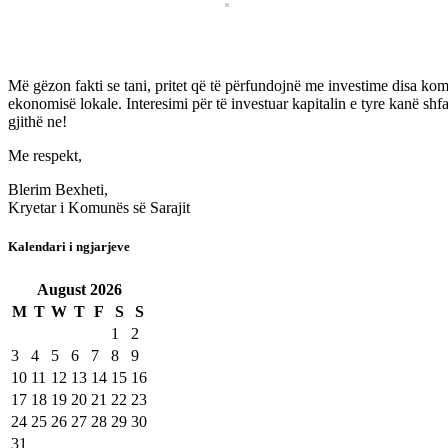
Më gëzon fakti se tani, pritet që të përfundojnë me investime disa kompa
ekonomisë lokale. Interesimi për të investuar kapitalin e tyre kanë sh
gjithë ne!
Me respekt,
Blerim Bexheti,
Kryetar i Komunës së Sarajit
Kalendari i ngjarjeve
August
2026
M
T
W
T
F
S
S
1
2
3
4
5
6
7
8
9
10
11
12
13
14
15
16
17
18
19
20
21
22
23
24
25
26
27
28
29
30
31