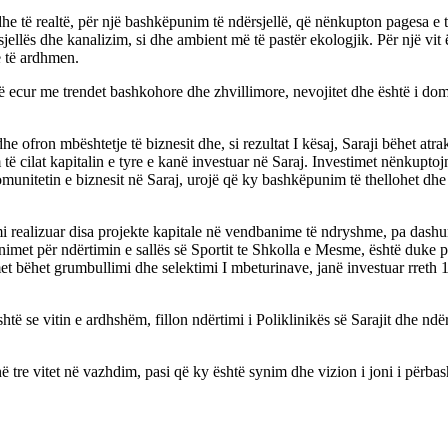
ë dhe të realtë, për një bashkëpunim të ndërsjellë, që nënkupton pages
sjellës dhe kanalizim, si dhe ambient më të pastër ekologjik. Për një vit 
ë të ardhmen.
 të ecur me trendet bashkohore dhe zhvillimore, nevojitet dhe është i d
 ofron mbështetje të biznesit dhe, si rezultat I kësaj, Saraji bëhet atra
 cilat kapitalin e tyre e kanë investuar në Saraj. Investimet nënkuptojn
komunitetin e biznesit në Saraj, urojë që ky bashkëpunim të thellohet 
i realizuar disa projekte kapitale në vendbanime të ndryshme, pa dashur q
et për ndërtimin e sallës së Sportit te Shkolla e Mesme, është duke përf
t bëhet grumbullimi dhe selektimi I mbeturinave, janë investuar rreth 17
htë se vitin e ardhshëm, fillon ndërtimi i Poliklinikës së Sarajit dhe nd
 tre vitet në vazhdim, pasi që ky është synim dhe vizion i joni i përbas