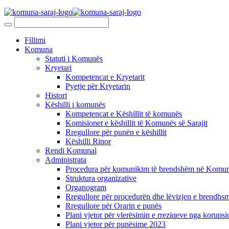
Fillimi
Komuna
Statuti i Komunës
Kryetari
Kompetencat e Kryetarit
Pyetje për Kryetarin
Histori
Këshilli i komunës
Kompetencat e Këshillit të komunës
Komisionet e këshillit të Komunës së Sarajit
Rregullore për punën e këshillit
Këshilli Rinor
Rendi Komunal
Administrata
Procedura për komunikim të brendshëm në Komunë
Struktura organizative
Organogram
Rregullore për procedurën dhe lëvizjen e brendhsm
Rregullore për Orarin e punës
Plani vjetor për vlerësimin e rreziqeve nga korupsi
Plani vjetor për punësime 2023