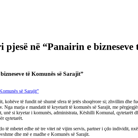
i pjesë në “Panairin e bizneseve
 bizneseve të Komunës së Sarajit”
 kohëve të fundit në shumë sfera të jetës shoqërore si; zhvillim dhe fuq
tiv. Nga marja e mandatit të kryetarit të komunës së Sarajit, me përgjeg
kët, unë si kryetar i komunës, administrata, Këshilli Komunal, qytetarët
ër qytetarët.
ë mbetet edhe në tre vitet në vijim servis, partner i çdo individit, nxënë
e hovshme dhe më e madhe e Komunës së Sarajit.