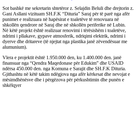
Sot bashkë me sekretarin shtetëror z. Selajdin Beluli dhe drejtorin z.
Gani Asllani vizituam SH.F.K “Dituria” Saraj për të parë nga afër
punimet e realizuara në hapësirat e toaletëve të renovuara në
shkollën qendrore në Saraj dhe në shkollën periferike në Lubin.
Në këtë projekt është realizuar renovimi i tërësishëm i toaletëve,
ndrimi i pllakave, gypave atmosferik, ndriqimi elektrik, ndrimi i
dyerve dhe dritareve (të njejtat nga plastika janë zëvendësuar me
alumunium).
Vlera e projektit është 1.950.000 den, ku 1.400.000 den. janë
finansuar nga “Qendra Maqedonase për Edukim” dhe USAID
ndërsa 450.000 den. nga Komuna e Sarajit dhe SH.F.K Dituria.
Gjithashtu në këtë takim ndëgjova nga afër kërkesat dhe nevojat e
mësimdhënësve dhe i përgëzova për përkushtimin dhe punën e
shkëlqyer