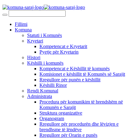
Fillimi
Komuna
Statuti i Komunës
Kryetari
Kompetencat e Kryetarit
Pyetje për Kryetarin
Histori
Këshilli i komunës
Kompetencat e Këshillit të komunës
Komisionet e këshillit të Komunës së Sarajit
Rregullore për punën e këshillit
Këshilli Rinor
Rendi Komunal
Administrata
Procedura për komunikim të brendshëm në
Komunën e Sarajit
Struktura organizative
Organogram
Rregullore për procedurën dhe lëvizjen e
brendhsme të lëndëve
Rregullore për Orarin e punës