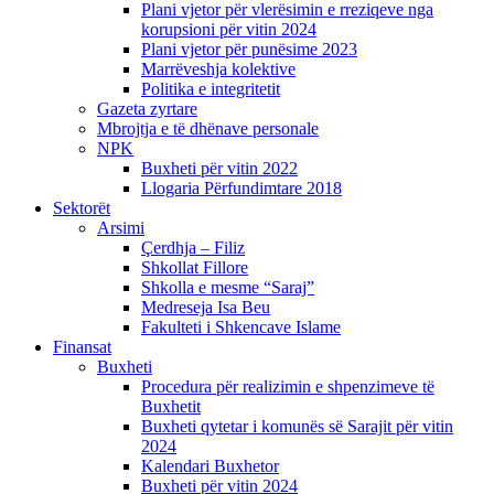
Plani vjetor për vlerësimin e rreziqeve nga
korupsioni për vitin 2024
Plani vjetor për punësime 2023
Marrëveshja kolektive
Politika e integritetit
Gazeta zyrtare
Mbrojtja e të dhënave personale
NPK
Buxheti për vitin 2022
Llogaria Përfundimtare 2018
Sektorët
Arsimi
Çerdhja – Filiz
Shkollat Fillore
Shkolla e mesme “Saraj”
Medreseja Isa Beu
Fakulteti i Shkencave Islame
Finansat
Buxheti
Procedura për realizimin e shpenzimeve të
Buxhetit
Buxheti qytetar i komunës së Sarajit për vitin
2024
Kalendari Buxhetor
Buxheti për vitin 2024