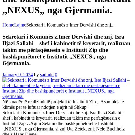
,,NEXUS,, nga Gjermania.
Home
Lajme
Sekretari i Komunës z.Imer Dervishi dhe znj...
Sekretari i Komunës z.Imer Dervishi dhe znj. Isra
Iljazi Sallahi – shef i kabinetit të kryetarit, realizuan
takim me përfaqësuesin e Institutit Zip dhe
bashkpunëtorët e Institutit ,,NEXUS,, nga
Gjermania.
January 9, 2024
by
sadmin
0
Në kuadër të realizimit të projektit të Institutit Zip ,, Asambleja e
klimës për të luftuar ndotjen e ajrit në Shkup”
Sekretari i Komunës z.Imer Dervishi dhe znj. Isra Iljazi Sallahi –
shef i kabinetit të kryetarit, realizuan takim me përfaqësuesin e
Institutit Zip z.Agim Selami dhe bashkpunëtorët e Institutit
,,NEXUS,, nga Gjermania, si znj.Uta Zetek, znj. Nele Buchholz
dhe z.Hans Dienel.