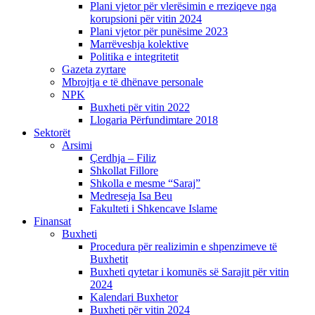
Plani vjetor për vlerësimin e rreziqeve nga
korupsioni për vitin 2024
Plani vjetor për punësime 2023
Marrëveshja kolektive
Politika e integritetit
Gazeta zyrtare
Mbrojtja e të dhënave personale
NPK
Buxheti për vitin 2022
Llogaria Përfundimtare 2018
Sektorët
Arsimi
Çerdhja – Filiz
Shkollat Fillore
Shkolla e mesme “Saraj”
Medreseja Isa Beu
Fakulteti i Shkencave Islame
Finansat
Buxheti
Procedura për realizimin e shpenzimeve të
Buxhetit
Buxheti qytetar i komunës së Sarajit për vitin
2024
Kalendari Buxhetor
Buxheti për vitin 2024