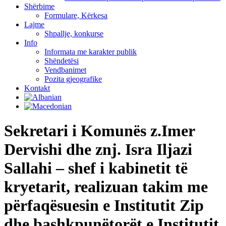
Shërbime
Formulare, Kërkesa
Lajme
Shpallje, konkurse
Info
Informata me karakter publik
Shëndetësi
Vendbanimet
Pozita gjeografike
Kontakt
Sekretari i Komunës z.Imer
Dervishi dhe znj. Isra Iljazi
Sallahi – shef i kabinetit të
kryetarit, realizuan takim me
përfaqësuesin e Institutit Zip
dhe bashkpunëtorët e Institutit