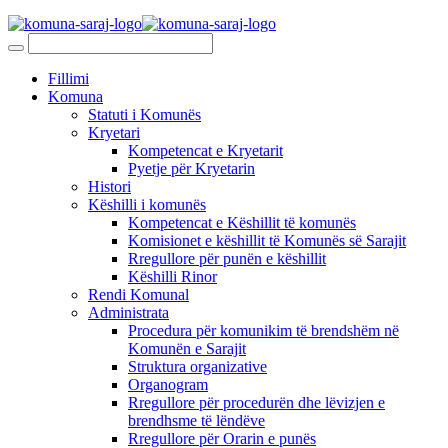
Fillimi
Komuna
Statuti i Komunës
Kryetari
Kompetencat e Kryetarit
Pyetje për Kryetarin
Histori
Këshilli i komunës
Kompetencat e Këshillit të komunës
Komisionet e këshillit të Komunës së Sarajit
Rregullore për punën e këshillit
Këshilli Rinor
Rendi Komunal
Administrata
Procedura për komunikim të brendshëm në
Komunën e Sarajit
Struktura organizative
Organogram
Rregullore për procedurën dhe lëvizjen e
brendhsme të lëndëve
Rregullore për Orarin e punës