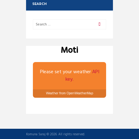
SEARCH
Moti
Please set your weather
API
key.
Weather from OpenWeatherMap
Komuna Saraj © 2026. All rights reserved.