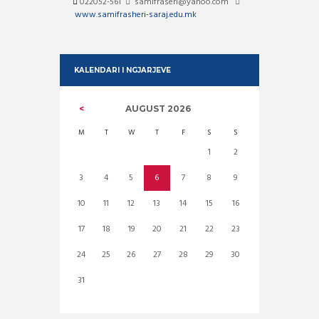
022052-561
samifraseri@yahoo.com
www.samifrasheri-saraj.edu.mk
KALENDARI I NGJARJEVE
AUGUST
2026
M
T
W
T
F
S
S
1
2
3
4
5
6
7
8
9
10
11
12
13
14
15
16
17
18
19
20
21
22
23
24
25
26
27
28
29
30
31