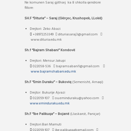
Ne komunen Saraj gjithsej ka 8 shkolla qendrore
fillore:
SH.F “Dituria” – Saraj (Gërçec, Krushopek, LLokë)
Drejtori: Zeko Abazi
+38972253349
dituriasaraj3@gmail.com
www.dituria.edu.mk
Sh.f “Bajram Shabani” Kondovë
Drejtori: Mensur Jakupi
022058-536
bajramsabani1@gmail.com
www.bajramshabani.edu.mk
Sh.F “Emin Duraku”
– Bukoviq
(Semenisht, Arnaqi)
Drejtor: Bukurije Ajvazi
022059-107
ou.eminduraku@yahoo.com
www.eminduraku.edu.mk
Sh.F “Ibe Palikuqa” – Bojanë
(Llaskarcë, Paniçar)
Drejtori:Bari Mamuti
022059-107
ibe.palikuqa@gmail.com