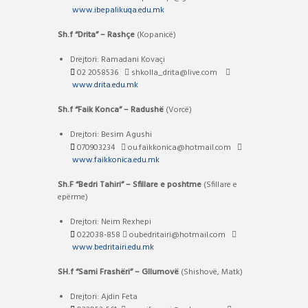
www.ibepalikuqa.edu.mk
Sh.f “Drita” – Rashçe
(Kopanicë)
Drejtori: Ramadani Kovaçi
02 2058536
shkolla_drita@live.com
www.drita.edu.mk
Sh.f “Faik Konca” – Radushë
(Vorcë)
Drejtori: Besim Agushi
070903234
ou.faikkonica@hotmail.com
www.faikkonica.edu.mk
Sh.F “Bedri Tahiri” – Sfillare e poshtme
(Sfillare e
epërme)
Drejtori: Neim Rexhepi
022038-858
oubedritairi@hotmail.com
www.bedritairi.edu.mk
SH.f “Sami Frashëri” – Gllumovë
(Shishovë, Matk)
Drejtori: Ajdin Feta