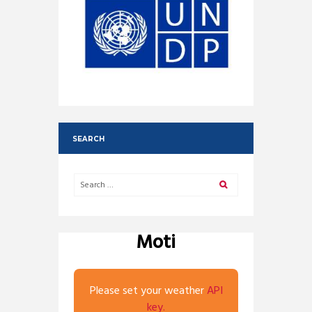
SEARCH
Moti
Please set your weather
API
key.