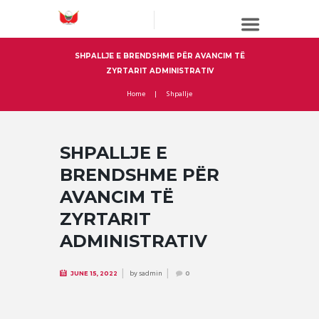
SHPALLJE E BRENDSHME PËR AVANCIM TË
ZYRTARIT ADMINISTRATIV
Home
Shpallje
SHPALLJE E
BRENDSHME PËR
AVANCIM TË
ZYRTARIT
ADMINISTRATIV
by
sadmin
JUNE 15, 2022
0