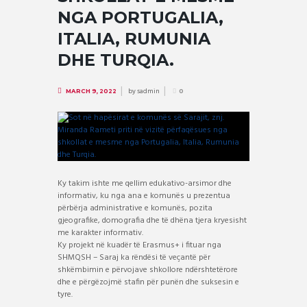
NGA PORTUGALIA,
ITALIA, RUMUNIA
DHE TURQIA.
by
sadmin
MARCH 9, 2022
0
Ky takim ishte me qellim edukativo-arsimor dhe
informativ, ku nga ana e komunës u prezentua
përbërja administrative e komunës, pozita
gjeografike, domografia dhe të dhëna tjera kryesisht
me karakter informativ.
Ky projekt në kuadër të Erasmus+ i fituar nga
SHMQSH – Saraj ka rëndësi të veçantë për
shkëmbimin e përvojave shkollore ndërshtetërore
dhe e përgëzojmë stafin për punën dhe suksesin e
tyre.