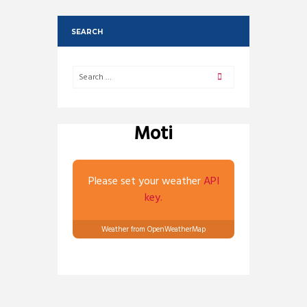
SEARCH
Moti
Please set your weather
API
key.
Weather from OpenWeatherMap