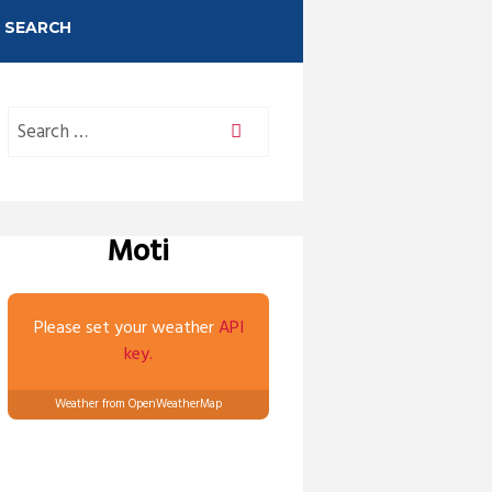
SEARCH
Moti
Please set your weather
API
key.
Weather from OpenWeatherMap