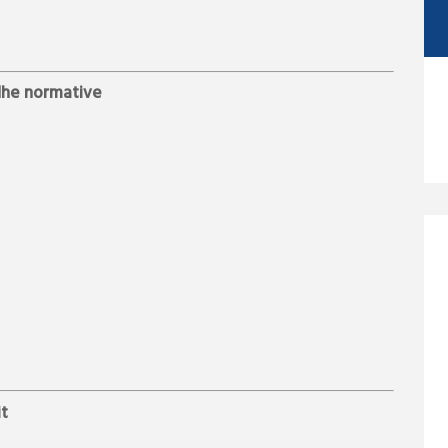
 dhe normative
it