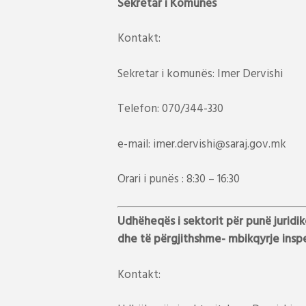
Sekretar i Komunës
Kontakt:
Sekretar i komunës: Imer Dervishi
Telefon: 070/344-330
e-mail: imer.dervishi@saraj.gov.mk
Orari i punës : 8:30 – 16:30
Udhëheqës i sektorit për punë juridi
dhe të përgjithshme- mbikqyrje insp
Kontakt: