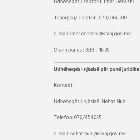
Udhëheqës i sektorit: Imer Dervishi
Телефон/ Telefon: 070/344-330
e-mail: imer.dervishi@saraj.gov.mk
Orari i punës : 8:30 – 16:30
Udhëheqës i njësisë për punë juridik
Kontakt:
Udhëheqës i njësisë: Nehat Nuhi
Telefon: 070/454035
e-mail: nehat.nuhi@saraj.gov.mk