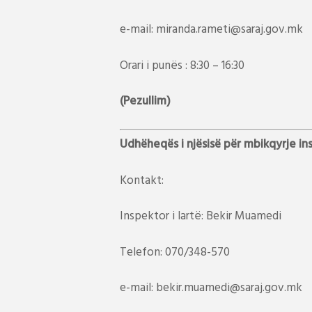
e-mail: miranda.rameti@saraj.gov.mk
Orari i punës : 8:30 – 16:30
(
Pezullim
)
Udhëheqës i njësisë për mbikqyrje in
Kontakt:
Inspektor i lartë: Bekir Muamedi
Telefon: 070/348-570
e-mail: bekir.muamedi@saraj.gov.mk