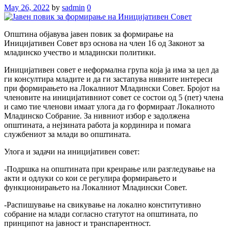
May 26, 2022
by
sadmin
0
Општина објавува јавен повик за формирање на
Иницијативен Совет врз основа на член 16 од Законот за
младинско учество и младински политики.
Иницијативен совет е неформална група која ја има за цел да
ги консултира младите и да ги застапува нивните интереси
при формирањето на Локалниот Младински Совет. Бројот на
членовите на иницијативниот совет се состои од 5 (пет) члена
и само тие членови имаат улога да го формираат Локалното
Младинско Собрание. За нивниот избор е задолжена
општината, а нејзината работа ја кординира и помага
службениот за млади во општината.
Улога и задачи на иницијативен совет:
-Подршка на општината при креирање или разгледување на
акти и одлуки со кои се регулира формирањето и
функционирањето на Локалниот Младински Совет.
-Распишување на свикување на локално конститутивно
собрание на млади согласно статутот на општината, по
принципот на јавност и транспарентност.