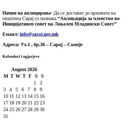
Начин на аплицирање
:Да се достават до архивата на
општина Сарај со назнака
“
Апликација за членство во
Иницијативен совет на Локален Младински Совет
”
Емаил
:
info@saraj.gov.mk
Адреса
:
Ул.1 , бр.36 – Сарај – Скопје
Kalendari i ngjarjeve
August
2026
M
T
W
T
F
S
S
1
2
3
4
5
6
7
8
9
10
11
12
13
14
15
16
17
18
19
20
21
22
23
24
25
26
27
28
29
30
31