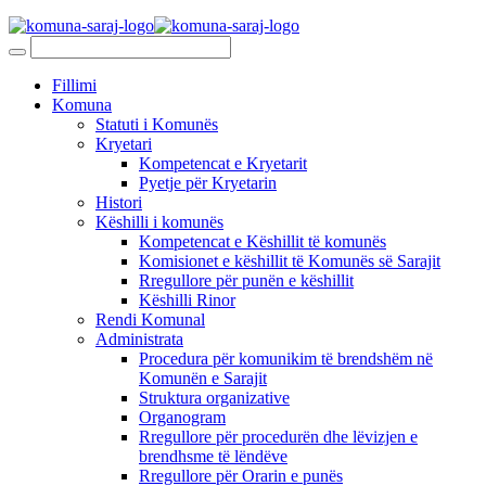
Fillimi
Komuna
Statuti i Komunës
Kryetari
Kompetencat e Kryetarit
Pyetje për Kryetarin
Histori
Këshilli i komunës
Kompetencat e Këshillit të komunës
Komisionet e këshillit të Komunës së Sarajit
Rregullore për punën e këshillit
Këshilli Rinor
Rendi Komunal
Administrata
Procedura për komunikim të brendshëm në
Komunën e Sarajit
Struktura organizative
Organogram
Rregullore për procedurën dhe lëvizjen e
brendhsme të lëndëve
Rregullore për Orarin e punës