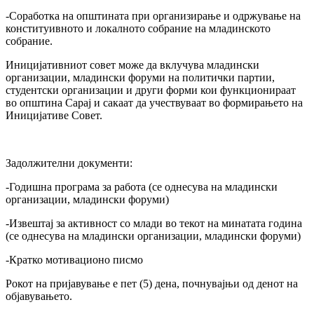
-Соработка на општината при организирање и одржување на
конституивното и локалното собрание на младинското
собрание.
Иницијативниот совет може да вклучува младински
организации, младински форуми на политички партии,
студентски организации и други форми кои функционираат
во општина Сарај и сакаат да учествуваат во формирањето на
Иницијативе Совет.
Задолжителни документи:
-Годишна програма за работа (се однесува на младински
организации, младински форуми)
-Извештај за активност со млади во текот на минатата година
(се однесува на младински организации, младински форуми)
-Кратко мотивационо писмо
Рокот на пријавување е пет (5) дена, почнувајњи од денот на
објавувањето.