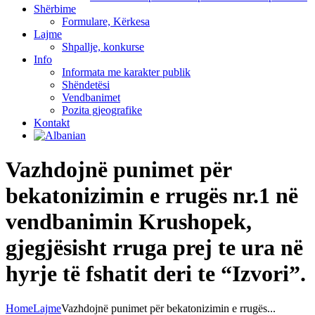
Shërbime
Formulare, Kërkesa
Lajme
Shpallje, konkurse
Info
Informata me karakter publik
Shëndetësi
Vendbanimet
Pozita gjeografike
Kontakt
Vazhdojnë punimet për
bekatonizimin e rrugës nr.1 në
vendbanimin Krushopek,
gjegjësisht rruga prej te ura në
hyrje të fshatit deri te “Izvori”.
Home
Lajme
Vazhdojnë punimet për bekatonizimin e rrugës...