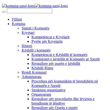
Fillimi
Komuna
Statuti i Komunës
Kryetari
Kompetencat e Kryetarit
Pyetje për Kryetarin
Histori
Këshilli i komunës
Kompetencat e Këshillit të komunës
Komisionet e këshillit të Komunës së Sarajit
Rregullore për punën e këshillit
Këshilli Rinor
Rendi Komunal
Administrata
Procedura për komunikim të brendshëm në
Komunën e Sarajit
Struktura organizative
Organogram
Rregullore për procedurën dhe lëvizjen e
brendhsme të lëndëve
Rregullore për Orarin e punës