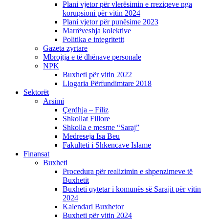
Plani vjetor për vlerësimin e rreziqeve nga
korupsioni për vitin 2024
Plani vjetor për punësime 2023
Marrëveshja kolektive
Politika e integritetit
Gazeta zyrtare
Mbrojtja e të dhënave personale
NPK
Buxheti për vitin 2022
Llogaria Përfundimtare 2018
Sektorët
Arsimi
Çerdhja – Filiz
Shkollat Fillore
Shkolla e mesme “Saraj”
Medreseja Isa Beu
Fakulteti i Shkencave Islame
Finansat
Buxheti
Procedura për realizimin e shpenzimeve të
Buxhetit
Buxheti qytetar i komunës së Sarajit për vitin
2024
Kalendari Buxhetor
Buxheti për vitin 2024