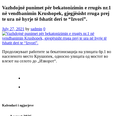
Vazhdojnë punimet për bekatonizimin e rrugës nr.1
në vendbanimin Krushopek, gjegjësisht rruga prej
te ura në hyrje të fshatit deri te “Izvori”.
July 27, 2021
by
sadmin
0
Продолжуваат работите за бекатонизација на улицата бр.1 во
населеното место Крушопек, односно улицата од мостот во
влезот на селото до „Изворот“.
Kalendari i ngjarjeve