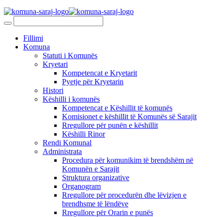
Fillimi
Komuna
Statuti i Komunës
Kryetari
Kompetencat e Kryetarit
Pyetje për Kryetarin
Histori
Këshilli i komunës
Kompetencat e Këshillit të komunës
Komisionet e këshillit të Komunës së Sarajit
Rregullore për punën e këshillit
Këshilli Rinor
Rendi Komunal
Administrata
Procedura për komunikim të brendshëm në
Komunën e Sarajit
Struktura organizative
Organogram
Rregullore për procedurën dhe lëvizjen e
brendhsme të lëndëve
Rregullore për Orarin e punës