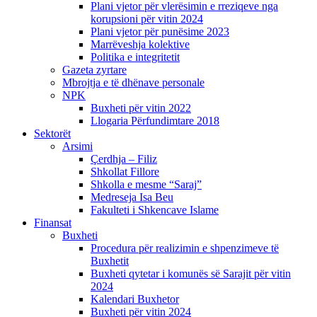
Plani vjetor për vlerësimin e rreziqeve nga
korupsioni për vitin 2024
Plani vjetor për punësime 2023
Marrëveshja kolektive
Politika e integritetit
Gazeta zyrtare
Mbrojtja e të dhënave personale
NPK
Buxheti për vitin 2022
Llogaria Përfundimtare 2018
Sektorët
Arsimi
Çerdhja – Filiz
Shkollat Fillore
Shkolla e mesme “Saraj”
Medreseja Isa Beu
Fakulteti i Shkencave Islame
Finansat
Buxheti
Procedura për realizimin e shpenzimeve të
Buxhetit
Buxheti qytetar i komunës së Sarajit për vitin
2024
Kalendari Buxhetor
Buxheti për vitin 2024