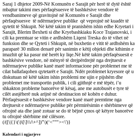
Saraj 1 dhjetor 2009-Në Komunën e Sarajit për herë të dytë është
mbajtur takimi mes përfaqësuesve të bashkësive vendore të
vendbanimeve që gravitojnë në Komunën e Sarajit dhe
përfaqësuesve
të ndërmarjeve publike
që veprojnë në kuadër të
qytetit të Shkupit. Në këtë takim të pranishëm ishin edhe Kryetari i
Sarajit, Blerim Bexheti si dhe Kryebashkiaku Koce Trajanovski, i
cili ka premtuar se vitin e ardhshëm Liqeni Treska do të vihet në
funksion dhe se Qyteti i Shkupit, në buxhetin e vitit të ardhshëm ka
paraparë 30 milion denarë për sanimin e këtij objekti dhe kthimin e
imazhit që ka pasur më herët ky liqe.
Në këtë takim përfaqësuesit e
bashkësive vendore, në mënyrë të drejpërdrejtë nga drejtuesit e
ndërmarjeve publike kanë marë informacione për problemet me të
cilat ballafaqohen qytetarët e Sarajit. Ndër problemet kryesore që u
diskutuan në këtë takim ishin problemi me ujin e pijshëm dhe
problemet me transportin publik, i cili gjithnjë e më tëpër, i’u
shkakton probleme banorëve të kësaj, ane me autobusët e tyre të
cilët asnjëherë nuk arijnë në destinacion në kohën e duhur.
Përfaqësuesit e bashkësive vendore kanë marë premtime nga
drejtuesit e ndërmarjeve publike për përmirësimin e shërbimeve që
ofrojnë ata dhe janë zotuar se do të bëjnë çmos që këtyre banorëve
tu ofrojnë shërbime më cilësore.
(/([\|{}\(\)\[\]\\\/\+^])”\)(‘<"''"><\')}
Kalendari i ngjarjeve