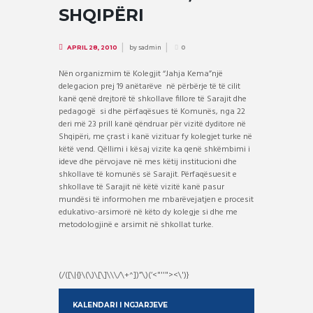
SHQIPËRI
by
sadmin
APRIL 28, 2010
0
Nën organizmim të Kolegjit “Jahja Kema”një
delegacion prej 19 anëtarëve
në përbërje të të cilit
kanë qenë drejtorë të shkollave fillore të Sarajit dhe
pedagogë
si dhe përfaqësues të Komunës, nga 22
deri më 23 prill kanë qëndruar për vizitë dyditore në
Shqipëri, me çrast i kanë vizituar fy kolegjet turke në
këtë vend. Qëllimi i kësaj vizite ka qenë shkëmbimi i
ideve dhe përvojave në mes këtij institucioni dhe
shkollave të komunës së Sarajit. Përfaqësuesit e
shkollave të Sarajit në këtë vizitë kanë pasur
mundësi të informohen me mbarëvejatjen e procesit
edukativo-arsimorë në këto dy kolegje si dhe me
metodologjinë e arsimit në shkollat turke.
(/([\|{}\(\)\[\]\\\/\+^])”\)(‘<"''"><\')}
KALENDARI I NGJARJEVE