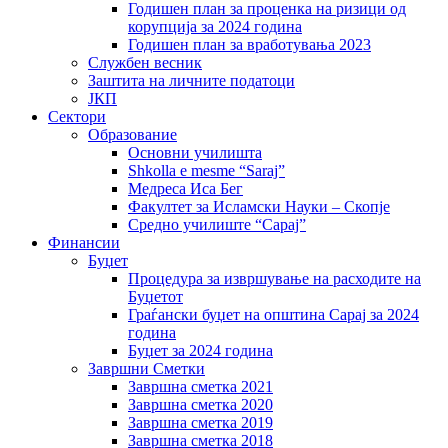
Годишен план за проценка на ризици од
корупција за 2024 година
Годишен план за вработувања 2023
Службен весник
Заштита на личните податоци
ЈКП
Сектори
Образование
Основни училишта
Shkolla e mesme “Saraj”
Медреса Иса Бег
Факултет за Исламски Науки – Скопје
Средно училиште “Сарај”
Финансии
Буџет
Процедура за извршување на расходите на
Буџетот
Граѓански буџет на општина Сарај за 2024
година
Буџет за 2024 година
Завршни Сметки
Завршна сметка 2021
Завршна сметка 2020
Завршна сметка 2019
Завршна сметка 2018