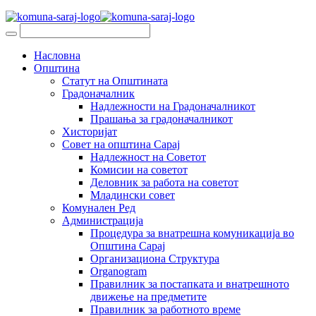
Насловна
Општина
Статут на Општината
Градоначалник
Надлежности на Градоначалникот
Прашања за градоначалникот
Хисторијат
Совет на општина Сарај
Надлежност на Советот
Комисии на советот
Деловник за работа на советот
Младински совет
Комунален Ред
Администрација
Процедура за внатрешна комуникација во
Општина Сарај
Организациона Структура
Organogram
Правилник за постапката и внатрешното
движење на предметите
Правилник за работното време