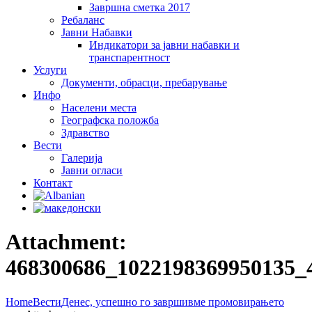
Завршна сметка 2017
Ребаланс
Јавни Набавки
Индикатори за јавни набавки и
транспарентност
Услуги
Документи, обрасци, пребарување
Инфо
Населени места
Географска положба
Здравство
Вести
Галеријa
Јавни огласи
Контакт
Attachment:
468300686_1022198369950135_
Home
Вести
Денес, успешно го завршивме промовирањето