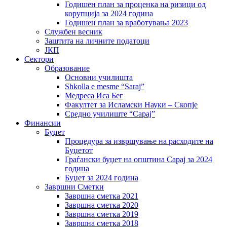
Годишен план за проценка на ризици од
корупција за 2024 година
Годишен план за вработувања 2023
Службен весник
Заштита на личните податоци
ЈКП
Сектори
Образование
Основни училишта
Shkolla e mesme “Saraj”
Медреса Иса Бег
Факултет за Исламски Науки – Скопје
Средно училиште “Сарај”
Финансии
Буџет
Процедура за извршување на расходите на
Буџетот
Граѓански буџет на општина Сарај за 2024
година
Буџет за 2024 година
Завршни Сметки
Завршна сметка 2021
Завршна сметка 2020
Завршна сметка 2019
Завршна сметка 2018