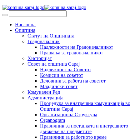
Насловна
Општина
Статут на Општината
Градоначалник
Надлежности на Градоначалникот
Прашања за градоначалникот
Хисторијат
Совет на општина Сарај
Надлежност на Советот
Комисии на советот
Деловник за работа на советот
Младински совет
Комунален Ред
Администрација
Процедура за внатрешна комуникација во
Општина Сарај
Организациона Структура
Organogram
Правилник за постапката и внатрешното
движење на предметите
Правилник за работното време