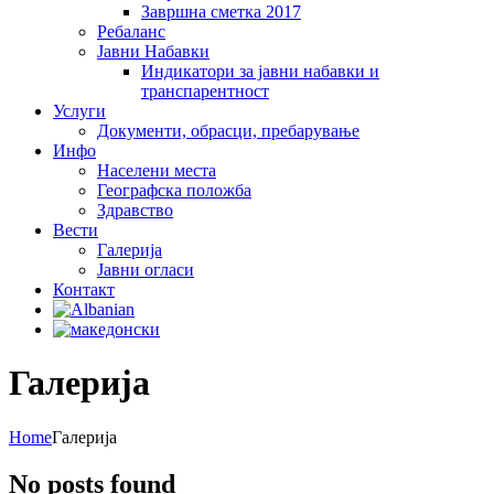
Завршна сметка 2017
Ребаланс
Јавни Набавки
Индикатори за јавни набавки и
транспарентност
Услуги
Документи, обрасци, пребарување
Инфо
Населени места
Географска положба
Здравство
Вести
Галеријa
Јавни огласи
Контакт
Галеријa
Home
Галеријa
No posts found