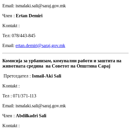
Email: ismalaki.sali@saraj.gov.mk
Член :
Ertan Demiri
Kontakt :
Teл: 078/443-845
Email:
ertan.demiri@saraj.gov.mk
Комисија
за
урбанизам
,
комунални
работи
и
з
аштита
на
животната
средина
на
Советот
на
Општина
Сараj
Претседател :
Ismail-Aki Sali
Kontakt :
Teл : 071/371-113
Email: ismalaki.sali@saraj.gov.mk
Член :
Abdilkadri Sali
Kontakt :