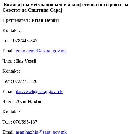
Комисија за мeѓунационални и конфесионални односи на
Советот на Општина Сарај
Претседател :
Ertan Demiri
Kontakt :
Teл : 078/443-845
Email:
ertan.demiri@saraj.gov.mk
Член :
Ilas Veseli
Kontakt :
Teл : 072/272-426
Email:
ilas.veseli@saraj.gov.mk
Член :
Asan Haxhiu
Kontakt :
Teл : 070/695-137
Email:
asan.haxhiu@saraj.gov.mk