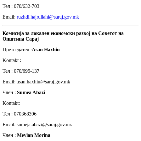
Teл : 070/632-703
Email:
ruzhdi.hajrullahi@saraj.gov.mk
Комисија
за
локален
економски
развој
на
Советот
на
Општина
Сарај
Претседател :
Asan Haxhiu
Kontakt :
Teл : 070/695-137
Email: asan.haxhiu@saraj.gov.mk
Член :
Sumea Abazi
Kontakt:
Teл : 070368396
Email: sumeja.abazi@saraj.gov.mк
Член :
Mevlan Morina