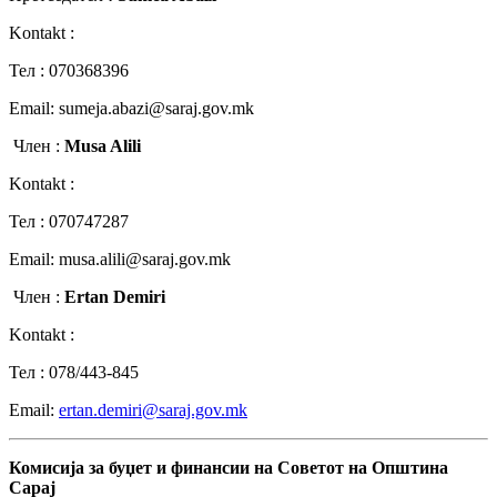
Kontakt :
Teл : 070368396
Email: sumeja.abazi@saraj.gov.mk
Член :
Musa Alili
Kontakt :
Teл : 070747287
Email: musa.alili@saraj.gov.mk
Член :
Ertan Demiri
Kontakt :
Teл : 078/443-845
Email:
ertan.demiri@saraj.gov.mk
Комисија
за
буџет
и
финансии
на
Советот
на
Општина
Сарај