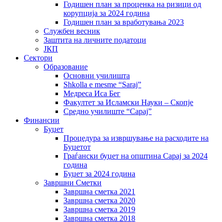
Годишен план за проценка на ризици од
корупција за 2024 година
Годишен план за вработувања 2023
Службен весник
Заштита на личните податоци
ЈКП
Сектори
Образование
Основни училишта
Shkolla e mesme “Saraj”
Медреса Иса Бег
Факултет за Исламски Науки – Скопје
Средно училиште “Сарај”
Финансии
Буџет
Процедура за извршување на расходите на
Буџетот
Граѓански буџет на општина Сарај за 2024
година
Буџет за 2024 година
Завршни Сметки
Завршна сметка 2021
Завршна сметка 2020
Завршна сметка 2019
Завршна сметка 2018