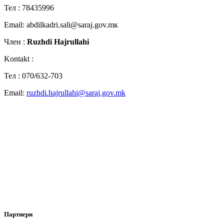
Teл : 78435996
Email: abdilkadri.sali@saraj.gov.mк
Член :
Ruzhdi Hajrullahi
Kontakt :
Teл : 070/632-703
Email:
ruzhdi.hajrullahi@saraj.gov.mk
Партнери