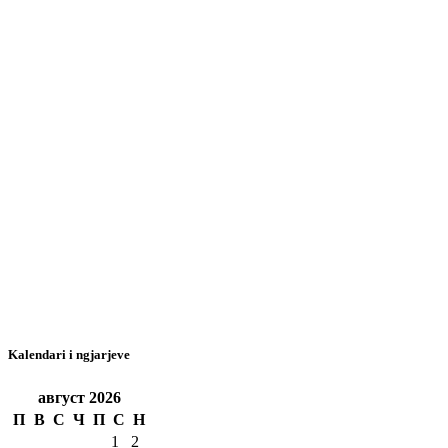
Kalendari i ngjarjeve
август
2026
П
В
С
Ч
П
С
Н
1
2