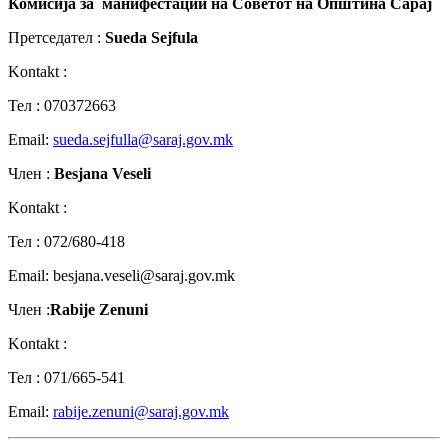
Комисија за манифестации на Советот на Општина Сарај
Претседател :
Sueda Sejfula
Kontakt :
Teл : 070372663
Email:
sueda.sejfulla@saraj.gov.mk
Член :
Besjana Veseli
Kontakt :
Teл : 072/680-418
Email: besjana.veseli@saraj.gov.mk
Член :
Rabije Zenuni
Kontakt :
Teл : 071/665-541
Email:
rabije.zenuni@saraj.gov.mk