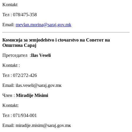
Kontakt
Тел : 078/475-358
Email:
mevlan.morina@saraj.gov.mk
Комисија
за
з
emjodelstvo i
с
to
ч
arstvo
на
Советот
на
Општина
Сарај
Претседател :
Ilas Veseli
Kontakt :
Teл : 072/272-426
Email: ilas.veseli@saraj.gov.mк
Член :
Miradije Misimi
Kontakt:
Teл : 071/934-001
Email: miradije.misim@saraj.gov.mк