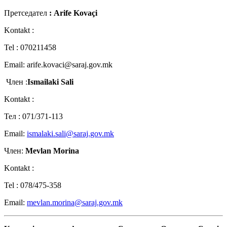
Претседател
:
Arife Kovaçi
Kontakt :
Tel : 070211458
Email: arife.kovaci@saraj.gov.mk
Член :
Ismailaki Sali
Kontakt :
Teл : 071/371-113
Email:
ismalaki.sali@saraj.gov.mk
Член:
Mevlan Morina
Kontakt :
Tel : 078/475-358
Email:
mevlan.morina@saraj.gov.mk