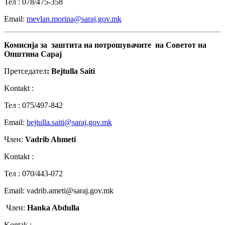
Teл : 078/475-358
Email:
mevlan.morina@saraj.gov.mk
Комисија
за
заштита
на
потрошувачите
на
Советот
на
Општина
Сарај
Претседател
: Bejtulla Saiti
Kontakt :
Teл : 075/497-842
Email:
bejtulla.saiti@saraj.gov.mk
Член:
Vadrib Ahmeti
Kontakt :
Teл : 070/443-072
Email: vadrib.ameti@saraj.gov.mk
Член:
Hanka Abdulla
Kontak :