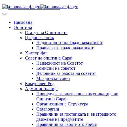
Насловна
Општина
Статут на Општината
Градоначалник
Надлежности на Градоначалникот
Прашања за градоначалникот
Хисторијат
Совет на општина Сарај
Надлежност на Советот
Комисии на советот
Деловник за работа на советот
Младински совет
Комунален Ред
Администрација
Процедура за внатрешна комуникација во
Општина Сарај
Организациона Структура
Organogram
Правилник за постапката и внатрешното
движење на предметите
Правилник за работното време