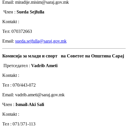
Email: miradije.misim@saraj.gov.mk
Член :
Sueda Sejfulla
Kontakt :
Teл: 070372663
Email:
sueda.sejfulla@saraj.gov.mk
Комисија
за
млади
и
спорт
на
Советот
на
Општина
Сарај
Претседател :
Vadrib Ameti
Kontakt :
Teл : 070/443-072
Email: vadrib.ameti@saraj.gov.mk
Член :
Ismail-Aki Sali
Kontakt :
Teл : 071/371-113