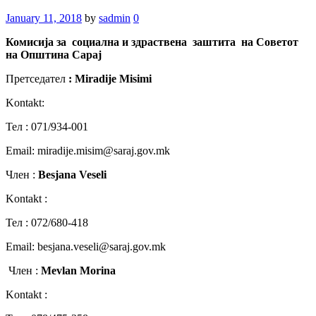
January 11, 2018
by
sadmin
0
Комисија
за
социална
и
здраствена
заштита
на
Советот
на
Општина
Сарај
Претседател
: Miradije Misimi
Kontakt:
Teл : 071/934-001
Email: miradije.misim@saraj.gov.mk
Член :
Besjana Veseli
Kontakt :
Teл : 072/680-418
Email: besjana.veseli@saraj.gov.mk
Член :
Mevlan Morina
Kontakt :