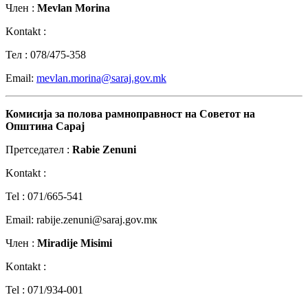
Член :
Mevlan Morina
Kontakt :
Teл : 078/475-358
Email:
mevlаn.morina@saraj.gov.mk
Комисија
за
полова
рамноправност
на
Советот
на
Општина
Сарај
Претседател :
Rabie Zenuni
Kontakt :
Tel : 071/665-541
Email: rabije.zenuni@saraj.gov.mк
Член :
Miradije Misimi
Kontakt :
Tel : 071/934-001