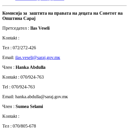
Комисија
за
заштита
на
правата
на
децата
на
Советот
на
Општина
Сарај
Претседател :
Ilas Veseli
Kontakt :
Teл : 072/272-426
Email:
ilas.veseli@saraj.gov.mк
Член :
Hanka Abdulla
Kontakt : 070/924-763
Tel : 070/924-763
Email: hanka.abdulla@saraj.gov.mк
Член :
Sumea Selami
Kontakt :
Teл : 070/805-678