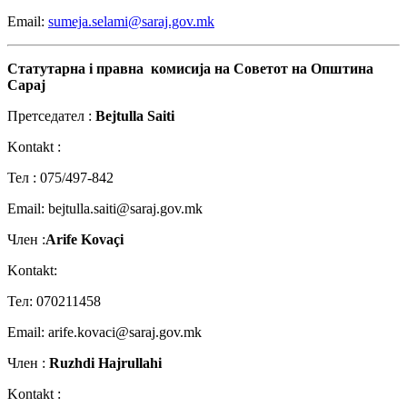
Email:
sumeja.selami@saraj.gov.mk
Статутарна
i
правна
комисија
на
Советот
на
Општина
Сарај
Претседател :
Bejtulla Saiti
Kontakt :
Teл : 075/497-842
Email: bejtulla.saiti@saraj.gov.mk
Член :
Arife Kovaçi
Kontakt:
Teл: 070211458
Email: arife.kovaci@saraj.gov.mk
Член :
Ruzhdi Hajrullahi
Kontakt :