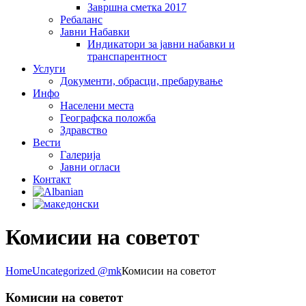
Завршна сметка 2017
Ребаланс
Јавни Набавки
Индикатори за јавни набавки и
транспарентност
Услуги
Документи, обрасци, пребарување
Инфо
Населени места
Географска положба
Здравство
Вести
Галеријa
Јавни огласи
Контакт
Комисии на советот
Home
Uncategorized @mk
Комисии на советот
Комисии на советот