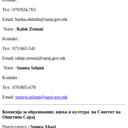
Teл : 070/924-763
Email: hanka.abdulla@saraj.gov.mk
Член :
Rabie Zenuni
Kontakt :
Teл : 071/665-541
Email: rabije.zenuni@saraj.gov.mk
Член :
Sumea Selami
Kontakt :
Teл : 070/805-678
Email:
sumeja.selami@saraj.gov.mk
Комисија
за
образование
,
наука
и
култура
на
Советот
на
Општина
Сарај
Претседател
: Sumea Abazi