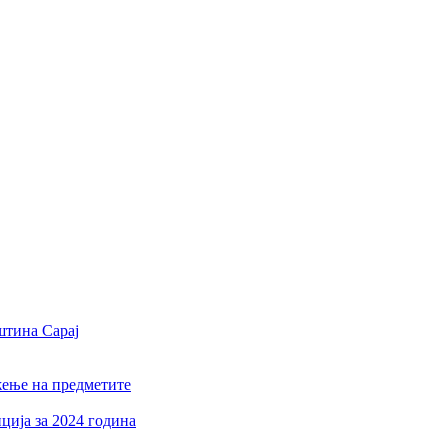
штина Сарај
жење на предметите
ција за 2024 година