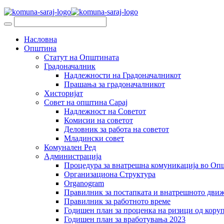
Насловна
Општина
Статут на Општината
Градоначалник
Надлежности на Градоначалникот
Прашања за градоначалникот
Хисторијат
Совет на општина Сарај
Надлежност на Советот
Комисии на советот
Деловник за работа на советот
Младински совет
Комунален Ред
Администрација
Процедура за внатрешна комуникација во Оп
Организациона Структура
Organogram
Правилник за постапката и внатрешното дви
Правилник за работното време
Годишен план за проценка на ризици од коруп
Годишен план за вработувања 2023