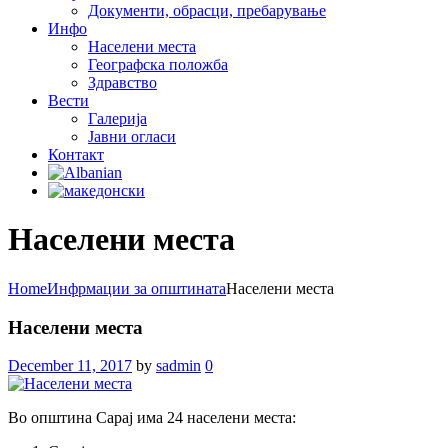
Документи, обрасци, пребарување
Инфо
Населени места
Географска положба
Здравство
Вести
Галеријa
Јавни огласи
Контакт
Населени места
Home
Инфрмации за општината
Населени места
Населени места
December 11, 2017
by
sadmin
0
Во општина Сарај има 24 населени места: