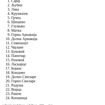
Сарај
Љубин
Лака
Крушопек
Грчец
Шишево
Глумово
Матка
Горна Арнакија
Долна Арнакија
Семеништ
Чајлане
Буковиќ
Паничар
Раховиќ
Ласкарце
Бојане
Кондово
Долно Свиларе
Горно Свиларе
Радуша
Ворца
Рашче
Копаница