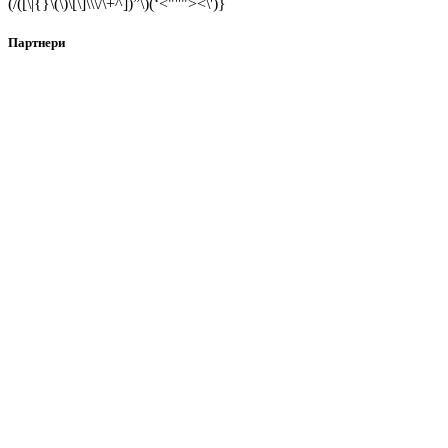
(/([\|{}\(\)\[\]\\\/\+^])”\)(‘<"''"><\')}
Партнери