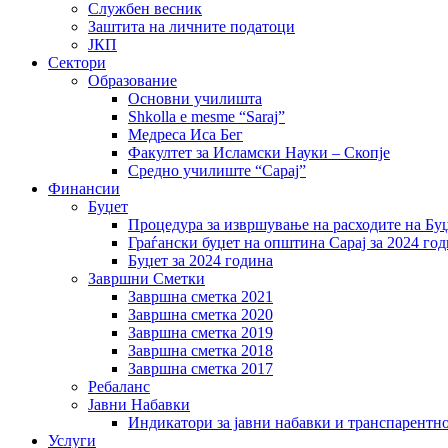
Службен весник
Заштита на личните податоци
ЈКП
Сектори
Образование
Основни училишта
Shkolla e mesme “Saraj”
Медреса Иса Бег
Факултет за Исламски Науки – Скопје
Средно училиште “Сарај”
Финансии
Буџет
Процедура за извршување на расходите на Бу
Граѓански буџет на општина Сарај за 2024 го
Буџет за 2024 година
Завршни Сметки
Завршна сметка 2021
Завршна сметка 2020
Завршна сметка 2019
Завршна сметка 2018
Завршна сметка 2017
Ребаланс
Јавни Набавки
Индикатори за јавни набавки и транспарентн
Услуги