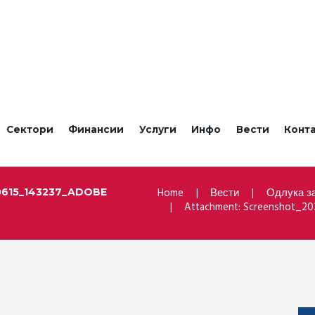
Сектори
Финансии
Услуги
Инфо
Вести
Конт
Home
Вести
Одлука за
615_143237_ADOBE
Attachment: Screenshot_20