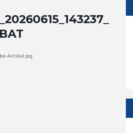
20260615_143237_
BAT