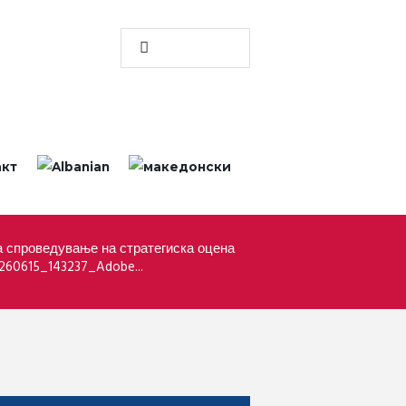
акт
 спроведување на стратегиска оцена
260615_143237_Adobe...