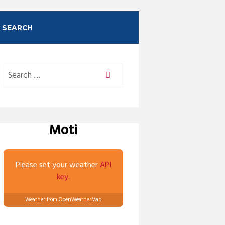
SEARCH
Moti
Please set your weather
API
key.
Weather from OpenWeatherMap