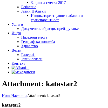
Завршна сметка 2017
Ребаланс
Јавни Набавки
Индикатори за јавни набавки и
транспарентност
Услуги
Документи, обрасци, пребарување
Инфо
Населени места
Географска положба
Здравство
Вести
Галеријa
Јавни огласи
Контакт
Attachment: katastar2
Home
Насловна
Attachment: katastar2
katastar2