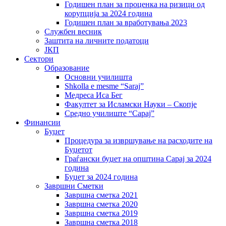
Годишен план за проценка на ризици од
корупција за 2024 година
Годишен план за вработувања 2023
Службен весник
Заштита на личните податоци
ЈКП
Сектори
Образование
Основни училишта
Shkolla e mesme “Saraj”
Медреса Иса Бег
Факултет за Исламски Науки – Скопје
Средно училиште “Сарај”
Финансии
Буџет
Процедура за извршување на расходите на
Буџетот
Граѓански буџет на општина Сарај за 2024
година
Буџет за 2024 година
Завршни Сметки
Завршна сметка 2021
Завршна сметка 2020
Завршна сметка 2019
Завршна сметка 2018