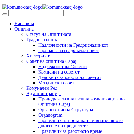
Насловна
Општина
Статут на Општината
Градоначалник
Надлежности на Градоначалникот
Прашања за градоначалникот
Хисторијат
Совет на општина Сарај
Надлежност на Советот
Комисии на советот
Деловник за работа на советот
Младински совет
Комунален Ред
Администрација
Процедура за внатрешна комуникација во
Општина Сарај
Организациона Структура
Organogram
Правилник за постапката и внатрешното
движење на предметите
Правилник за работното време