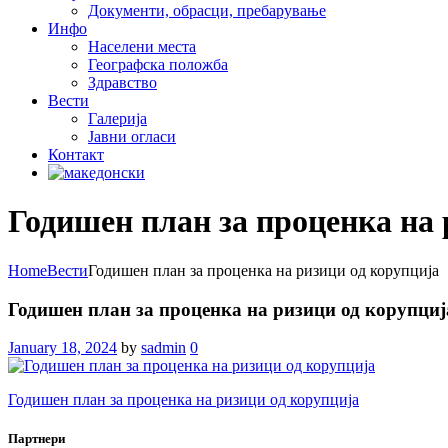
Документи, обрасци, пребарување
Инфо
Населени места
Географска положба
Здравство
Вести
Галеријa
Јавни огласи
Контакт
Годишен план за проценка на 
Home
Вести
Годишен план за проценка на ризици од корупција
Годишен план за проценка на ризици од корупциј
January 18, 2024
by
sadmin
0
Годишен план за проценка на ризици од корупција
Партнери