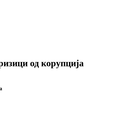
ризици од корупција
а