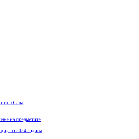
штина Сарај
жење на предметите
ција за 2024 година