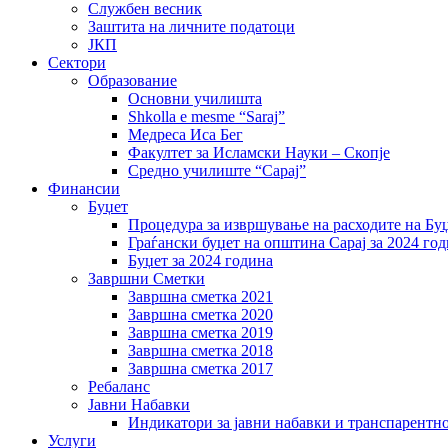
Службен весник
Заштита на личните податоци
ЈКП
Сектори
Образование
Основни училишта
Shkolla e mesme “Saraj”
Медреса Иса Бег
Факултет за Исламски Науки – Скопје
Средно училиште “Сарај”
Финансии
Буџет
Процедура за извршување на расходите на Бу
Граѓански буџет на општина Сарај за 2024 го
Буџет за 2024 година
Завршни Сметки
Завршна сметка 2021
Завршна сметка 2020
Завршна сметка 2019
Завршна сметка 2018
Завршна сметка 2017
Ребаланс
Јавни Набавки
Индикатори за јавни набавки и транспарентн
Услуги