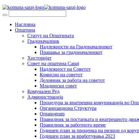
Насловна
Општина
Статут на Општината
Градоначалник
Надлежности на Градоначалникот
Прашања за градоначалникот
Хисторијат
Совет на општина Сарај
Надлежност на Советот
Комисии на советот
Деловник за работа на советот
Младински совет
Комунален Ред
Администрација
Процедура за внатрешна комуникација во Оп
Организациона Структура
Organogram
Правилник за постапката и внатрешното дви
Правилник за работното време
Годишен план за проценка на ризици од коруп
Годишен план за вработувања 2023