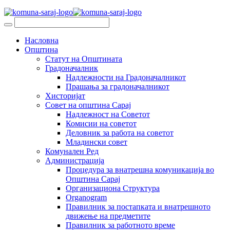
Насловна
Општина
Статут на Општината
Градоначалник
Надлежности на Градоначалникот
Прашања за градоначалникот
Хисторијат
Совет на општина Сарај
Надлежност на Советот
Комисии на советот
Деловник за работа на советот
Младински совет
Комунален Ред
Администрација
Процедура за внатрешна комуникација во
Општина Сарај
Организациона Структура
Organogram
Правилник за постапката и внатрешното
движење на предметите
Правилник за работното време