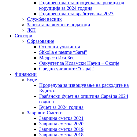
Годишен план за проценка на ризици од
корупција за 2024 година
Годишен план за вработувања 2023
Службен весник
Заштита на личните податоци
ЈКП
Сектори
Образование
Основни училишта
Shkolla e mesme “Saraj”
Медреса Иса Бег
Факултет за Исламски Науки – Скопје
Средно училиште “Сарај”
Финансии
Буџет
Процедура за извршување на расходите на
Буџетот
Граѓански буџет на општина Сарај за 2024
година
Буџет за 2024 година
Завршни Сметки
Завршна сметка 2021
Завршна сметка 2020
Завршна сметка 2019
Завршна сметка 2018