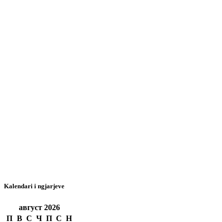
Kalendari i ngjarjeve
август
2026
П
В
С
Ч
П
С
Н