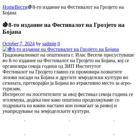
Home
Вести
🍇8-то издание на Фестивалот на Грозјето на
Бојана
🍇8-то издание на Фестивалот на Грозјето на
Бојана
October 7, 2024
by
sadmin
0
Градоначалникот на општината г. Илас Весели присустуваше
во 8-то издание на Фестивалот на Грозјето на Бојана, кој се
организира секоја година од ЗИП Институтот
Фестивалот на Грозјето главно ги промовира познатите
лозови насади на Бојана и другите земјоделски култури во
сезоната, претворајќи ја Бојана во атрактивно место за агро-
туризам.
Интересот на посетителите за овој фестивал секоја година се
зголемува, додека ние како општина продолжуваме со
подршката на вакви настани кои помагаат за развој и
унапредување на земјоделските култури.