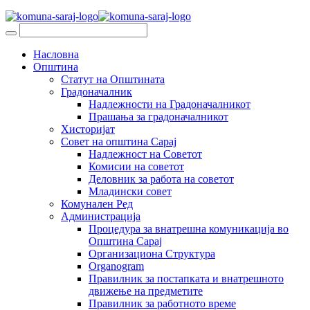
Насловна
Општина
Статут на Општината
Градоначалник
Надлежности на Градоначалникот
Прашања за градоначалникот
Хисторијат
Совет на општина Сарај
Надлежност на Советот
Комисии на советот
Деловник за работа на советот
Младински совет
Комунален Ред
Администрација
Процедура за внатрешна комуникација во
Општина Сарај
Организациона Структура
Organogram
Правилник за постапката и внатрешното
движење на предметите
Правилник за работното време