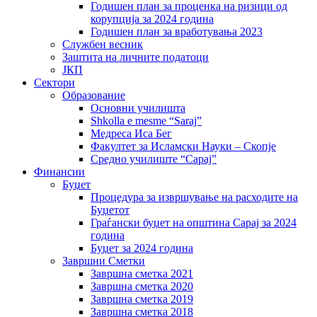
Годишен план за проценка на ризици од
корупција за 2024 година
Годишен план за вработувања 2023
Службен весник
Заштита на личните податоци
ЈКП
Сектори
Образование
Основни училишта
Shkolla e mesme “Saraj”
Медреса Иса Бег
Факултет за Исламски Науки – Скопје
Средно училиште “Сарај”
Финансии
Буџет
Процедура за извршување на расходите на
Буџетот
Граѓански буџет на општина Сарај за 2024
година
Буџет за 2024 година
Завршни Сметки
Завршна сметка 2021
Завршна сметка 2020
Завршна сметка 2019
Завршна сметка 2018