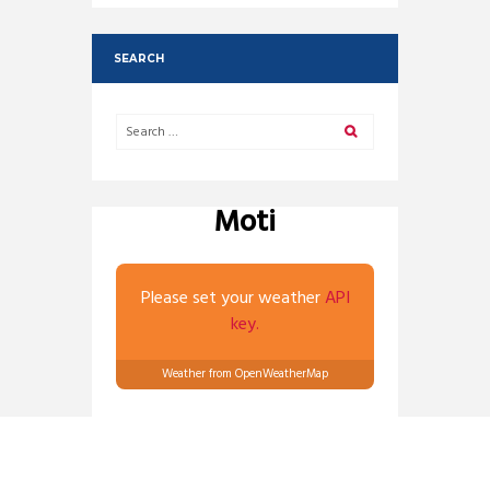
SEARCH
Moti
Please set your weather
API
key.
Weather from OpenWeatherMap