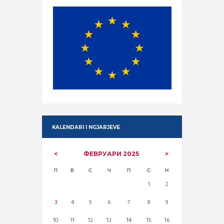
KALENDARI I NGJARJEVE
ФЕВРУАРИ
2025
П
В
С
Ч
П
С
Н
1
2
3
4
5
6
7
8
9
10
11
12
13
14
15
16