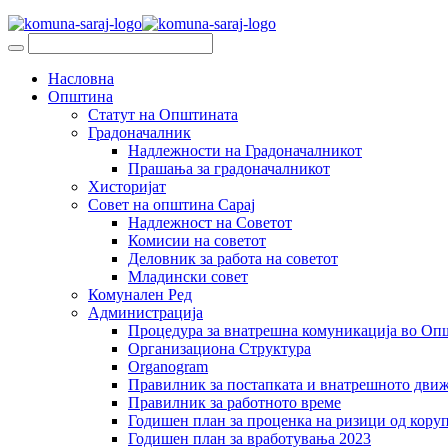
Насловна
Општина
Статут на Општината
Градоначалник
Надлежности на Градоначалникот
Прашања за градоначалникот
Хисторијат
Совет на општина Сарај
Надлежност на Советот
Комисии на советот
Деловник за работа на советот
Младински совет
Комунален Ред
Администрација
Процедура за внатрешна комуникација во Оп
Организациона Структура
Organogram
Правилник за постапката и внатрешното дви
Правилник за работното време
Годишен план за проценка на ризици од коруп
Годишен план за вработувања 2023