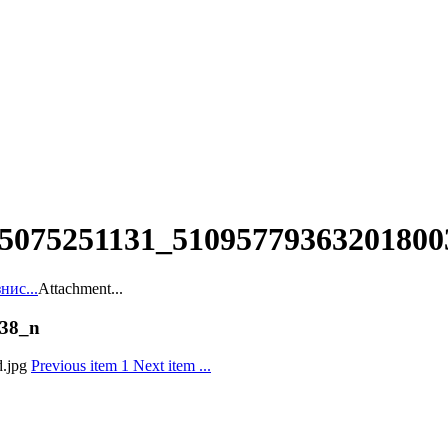
55075251131_51095779363201800
нис...
Attachment...
38_n
Previous item
1
Next item
...