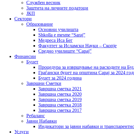
Службен весник
Заштита на личните податоци
ЈКП
Сектори
Образование
Основни училишта
Shkolla e mesme “Saraj”
Медреса Иса Бег
Факултет за Исламски Науки – Скопје
Средно училиште “Сарај”
Финансии
Буџет
Процедура за извршување на расходите на Бу
Граѓански буџет на општина Сарај за 2024 го
Буџет за 2024 година
Завршни Сметки
Завршна сметка 2021
Завршна сметка 2020
Завршна сметка 2019
Завршна сметка 2018
Завршна сметка 2017
Ребаланс
Јавни Набавки
Индикатори за јавни набавки и транспарентн
Услуги