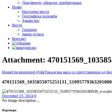
Документи, обрасци, пребарување
Инфо
Населени места
Географска положба
Здравство
Вести
Галеријa
Јавни огласи
Контакт
Attachment: 470151569_10358
Home
Uncategorized @mk
Tркалезна маса со претставници од биз
470151569_1035855075251131_51095779363201800
December 23, 2024
0
No image description ...
Партнери