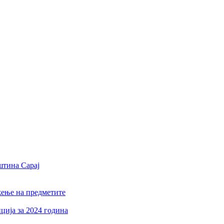
штина Сарај
жење на предметите
ција за 2024 година