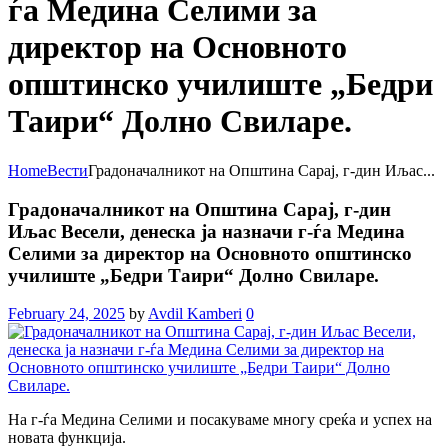
ѓа Медина Селими за
директор на Основното
општинско училиште „Бедри
Таири“ Долно Свиларе.
Home
Вести
Градоначалникот на Општина Сарај, г-дин Иљас...
Градоначалникот на Општина Сарај, г-дин
Иљас Весели, денеска ја назначи г-ѓа Медина
Селими за директор на Основното општинско
училиште „Бедри Таири“ Долно Свиларе.
February 24, 2025
by
Avdil Kamberi
0
На г-ѓа Медина Селими и посакуваме многу среќа и успех на
новата функција.