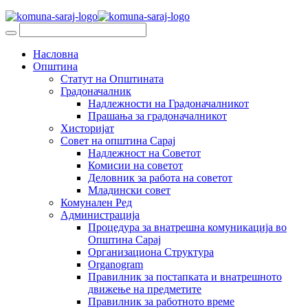
Насловна
Општина
Статут на Општината
Градоначалник
Надлежности на Градоначалникот
Прашања за градоначалникот
Хисторијат
Совет на општина Сарај
Надлежност на Советот
Комисии на советот
Деловник за работа на советот
Младински совет
Комунален Ред
Администрација
Процедура за внатрешна комуникација во
Општина Сарај
Организациона Структура
Organogram
Правилник за постапката и внатрешното
движење на предметите
Правилник за работното време