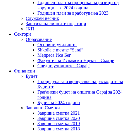
Годишен план за проценка на ризици од
корупција за 2024 година
Годишен план за вработувања 2023
Службен весник
Заштита на личните податоци
ЈКП
Сектори
Образование
Основни училишта
Shkolla e mesme “Saraj”
Медреса Иса Бег
Факултет за Исламски Науки – Скопје
Средно училиште “Сарај”
Финансии
Буџет
Процедура за извршување на расходите на
Буџетот
Граѓански буџет на општина Сарај за 2024
година
Буџет за 2024 година
Завршни Сметки
Завршна сметка 2021
Завршна сметка 2020
Завршна сметка 2019
Завршна сметка 2018