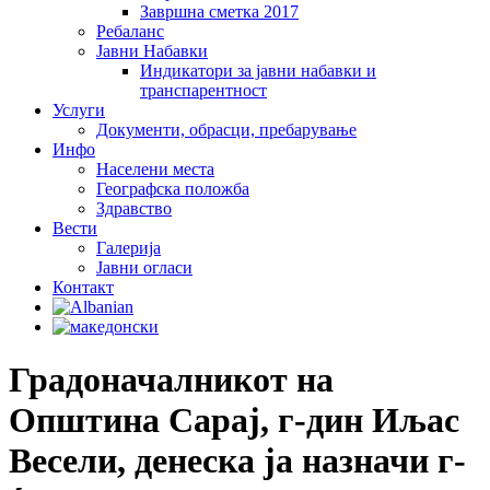
Завршна сметка 2017
Ребаланс
Јавни Набавки
Индикатори за јавни набавки и
транспарентност
Услуги
Документи, обрасци, пребарување
Инфо
Населени места
Географска положба
Здравство
Вести
Галеријa
Јавни огласи
Контакт
Градоначалникот на
Општина Сарај, г-дин Иљас
Весели, денеска ја назначи г-