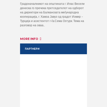
Градоначалникот на општината г. Илас Весели
денеска го пречека претседателот на одборот
на директори на Балканската меѓународна
кооперација, г. Хамза Јавуз од градот Измир –
Турција и асистентот г-ѓа.Сема Озтурк. Тема на
разговор на оваа...
MORE INFO
ПАРТНЕРИ