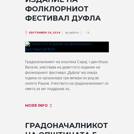
ФОЛКЛОРНИОТ
ФЕСТИВАЛ ДУФЛА
by
sadmin
SEPTEMBER 29, 2024
0
Градоначалникот на општина Сарај, г-дин Иљас
Весели, учествува на деветтото издание на
фолклорниот фестивал „Дуфла“ кој секоја
година се организира три вечери по ред во
селото Рашче. Учеството на градоначалникот се
смета за акт поддршка за...
MORE INFO
ГРАДОНАЧАЛНИКОТ