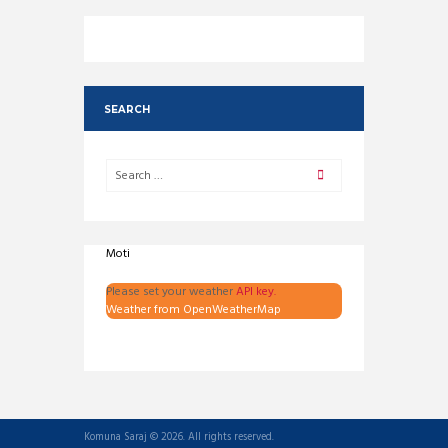
SEARCH
Moti
Please set your weather
API key.
Weather from OpenWeatherMap
Komuna Saraj © 2026. All rights reserved.