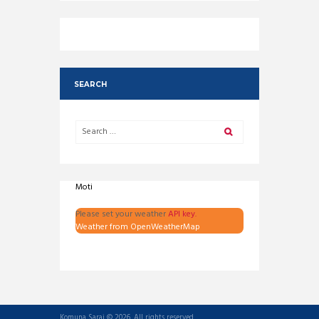
SEARCH
Moti
Please set your weather
API key.
Weather from OpenWeatherMap
Komuna Saraj © 2026. All rights reserved.