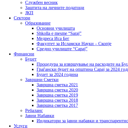
Службен весник
Заштита на личните податоци
ЈКП
Сектори
Образование
Основни училишта
Shkolla e mesme “Saraj”
Медреса Иса Бег
Факултет за Исламски Науки – Скопје
Средно училиште “Сарај”
Финансии
Буџет
Процедура за извршување на расходите на Бу
Граѓански буџет на општина Сарај за 2024 го
Буџет за 2024 година
Завршни Сметки
Завршна сметка 2021
Завршна сметка 2020
Завршна сметка 2019
Завршна сметка 2018
Завршна сметка 2017
Ребаланс
Јавни Набавки
Индикатори за јавни набавки и транспарентн
Услуги