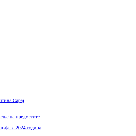
штина Сарај
жење на предметите
ција за 2024 година