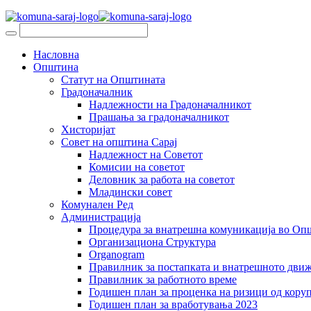
Насловна
Општина
Статут на Општината
Градоначалник
Надлежности на Градоначалникот
Прашања за градоначалникот
Хисторијат
Совет на општина Сарај
Надлежност на Советот
Комисии на советот
Деловник за работа на советот
Младински совет
Комунален Ред
Администрација
Процедура за внатрешна комуникација во Оп
Организациона Структура
Organogram
Правилник за постапката и внатрешното дви
Правилник за работното време
Годишен план за проценка на ризици од коруп
Годишен план за вработувања 2023