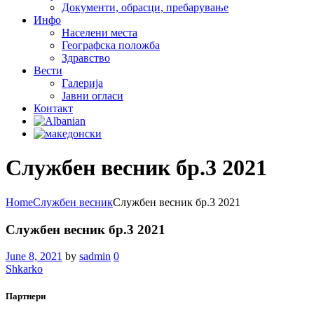
Документи, обрасци, пребарување
Инфо
Населени места
Географска положба
Здравство
Вести
Галеријa
Јавни огласи
Контакт
Службен весник бр.3 2021
Home
Службен весник
Службен весник бр.3 2021
Службен весник бр.3 2021
June 8, 2021
by
sadmin
0
Shkarko
Партнери