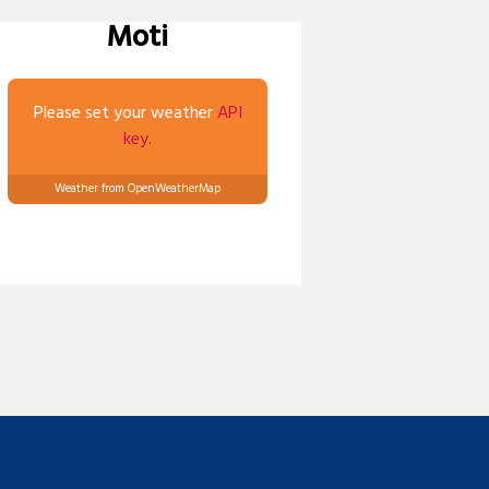
Moti
Please set your weather
API
key.
Weather from OpenWeatherMap