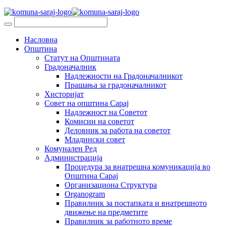
Насловна
Општина
Статут на Општината
Градоначалник
Надлежности на Градоначалникот
Прашања за градоначалникот
Хисторијат
Совет на општина Сарај
Надлежност на Советот
Комисии на советот
Деловник за работа на советот
Младински совет
Комунален Ред
Администрација
Процедура за внатрешна комуникација во
Општина Сарај
Организациона Структура
Organogram
Правилник за постапката и внатрешното
движење на предметите
Правилник за работното време