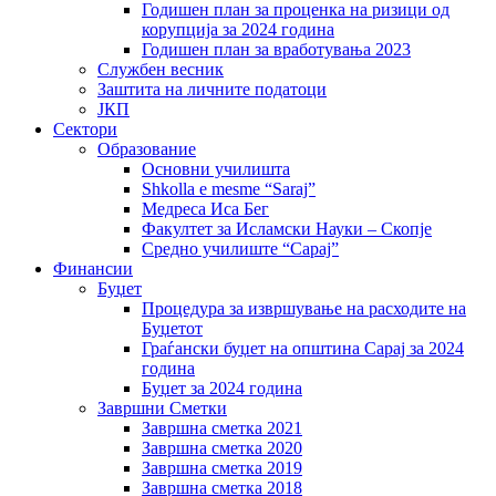
Годишен план за проценка на ризици од
корупција за 2024 година
Годишен план за вработувања 2023
Службен весник
Заштита на личните податоци
ЈКП
Сектори
Образование
Основни училишта
Shkolla e mesme “Saraj”
Медреса Иса Бег
Факултет за Исламски Науки – Скопје
Средно училиште “Сарај”
Финансии
Буџет
Процедура за извршување на расходите на
Буџетот
Граѓански буџет на општина Сарај за 2024
година
Буџет за 2024 година
Завршни Сметки
Завршна сметка 2021
Завршна сметка 2020
Завршна сметка 2019
Завршна сметка 2018