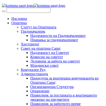
Насловна
Општина
Статут на Општината
Градоначалник
Надлежности на Градоначалникот
Прашања за градоначалникот
Хисторијат
Совет на општина Сарај
Надлежност на Советот
Комисии на советот
Деловник за работа на советот
Младински совет
Комунален Ред
Администрација
Процедура за внатрешна комуникација во
Општина Сарај
Организациона Структура
Organogram
Правилник за постапката и внатрешното
движење на предметите
Правилник за работното време