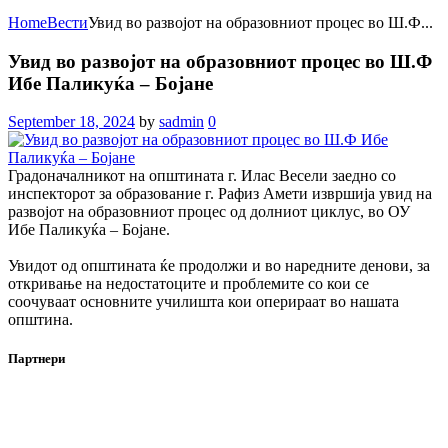
Home
Вести
Увид во развојот на образовниот процес во Ш.Ф...
Увид во развојот на образовниот процес во Ш.Ф
Ибе Паликуќа – Бојане
September 18, 2024
by
sadmin
0
Градоначалникот на општината г. Илас Весели заедно со
инспекторот за образование г. Рафиз Амети извршиja увид на
развојот на образовниот процес од долниот циклус, во ОУ
Ибе Паликуќа – Бојане.
Увидот од општината ќе продолжи и во наредните денови, за
откривање на недостатоците и проблемите со кои се
соочуваат основните училишта кои оперираат во нашата
општина.
Партнери