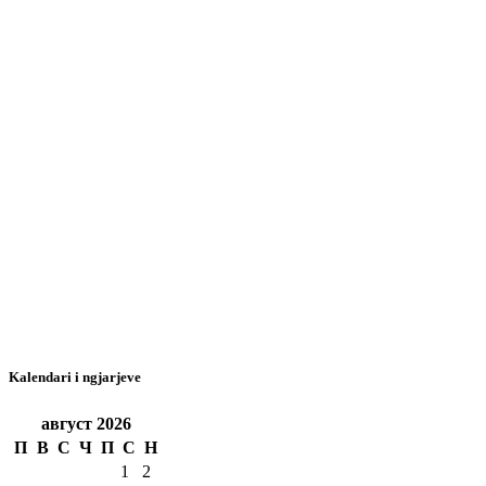
Kalendari i ngjarjeve
август
2026
П
В
С
Ч
П
С
Н
1
2