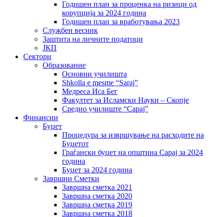
Годишен план за проценка на ризици од
корупција за 2024 година
Годишен план за вработувања 2023
Службен весник
Заштита на личните податоци
ЈКП
Сектори
Образование
Основни училишта
Shkolla e mesme “Saraj”
Медреса Иса Бег
Факултет за Исламски Науки – Скопје
Средно училиште “Сарај”
Финансии
Буџет
Процедура за извршување на расходите на
Буџетот
Граѓански буџет на општина Сарај за 2024
година
Буџет за 2024 година
Завршни Сметки
Завршна сметка 2021
Завршна сметка 2020
Завршна сметка 2019
Завршна сметка 2018