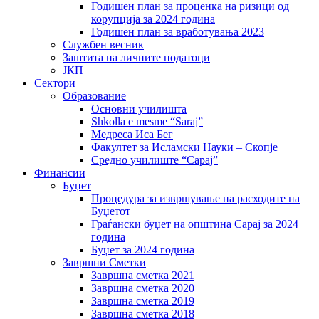
Годишен план за проценка на ризици од
корупција за 2024 година
Годишен план за вработувања 2023
Службен весник
Заштита на личните податоци
ЈКП
Сектори
Образование
Основни училишта
Shkolla e mesme “Saraj”
Медреса Иса Бег
Факултет за Исламски Науки – Скопје
Средно училиште “Сарај”
Финансии
Буџет
Процедура за извршување на расходите на
Буџетот
Граѓански буџет на општина Сарај за 2024
година
Буџет за 2024 година
Завршни Сметки
Завршна сметка 2021
Завршна сметка 2020
Завршна сметка 2019
Завршна сметка 2018