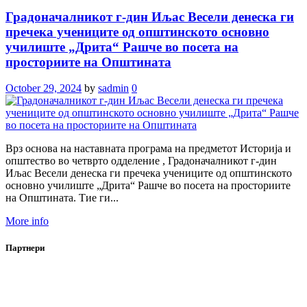
Градоначалникот г-дин Иљас Весели денеска ги
пречека учениците од општинското основно
училиште „Дрита“ Рашче во посета на
просториите на Општината
October 29, 2024
by
sadmin
0
Врз основа на наставната програма на предметот Историја и
општество во четврто одделение , Градоначалникот г-дин
Иљас Весели денеска ги пречека учениците од општинското
основно училиште „Дрита“ Рашче во посета на просториите
на Општината. Тие ги...
More info
Партнери