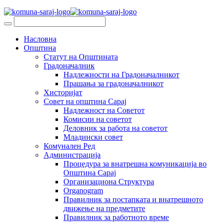
Насловна
Општина
Статут на Општината
Градоначалник
Надлежности на Градоначалникот
Прашања за градоначалникот
Хисторијат
Совет на општина Сарај
Надлежност на Советот
Комисии на советот
Деловник за работа на советот
Младински совет
Комунален Ред
Администрација
Процедура за внатрешна комуникација во
Општина Сарај
Организациона Структура
Organogram
Правилник за постапката и внатрешното
движење на предметите
Правилник за работното време