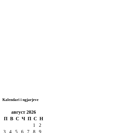
Kalendari i ngjarjeve
август
2026
П
В
С
Ч
П
С
Н
1
2
3
4
5
6
7
8
9