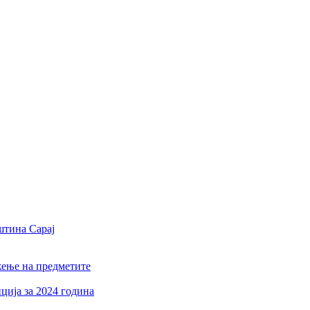
штина Сарај
жење на предметите
ција за 2024 година