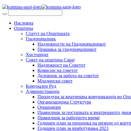
Насловна
Општина
Статут на Општината
Градоначалник
Надлежности на Градоначалникот
Прашања за градоначалникот
Хисторијат
Совет на општина Сарај
Надлежност на Советот
Комисии на советот
Деловник за работа на советот
Младински совет
Комунален Ред
Администрација
Процедура за внатрешна комуникација во Оп
Организациона Структура
Organogram
Правилник за постапката и внатрешното дви
Правилник за работното време
Годишен план за проценка на ризици од коруп
Годишен план за вработувања 2023