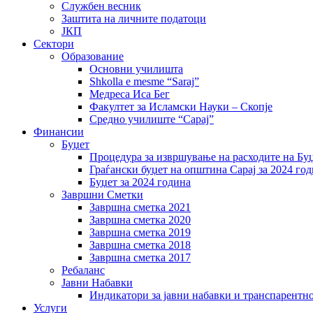
Службен весник
Заштита на личните податоци
ЈКП
Сектори
Образование
Основни училишта
Shkolla e mesme “Saraj”
Медреса Иса Бег
Факултет за Исламски Науки – Скопје
Средно училиште “Сарај”
Финансии
Буџет
Процедура за извршување на расходите на Бу
Граѓански буџет на општина Сарај за 2024 го
Буџет за 2024 година
Завршни Сметки
Завршна сметка 2021
Завршна сметка 2020
Завршна сметка 2019
Завршна сметка 2018
Завршна сметка 2017
Ребаланс
Јавни Набавки
Индикатори за јавни набавки и транспарентн
Услуги