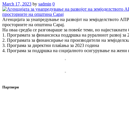
March 17, 2023
by
sadmin
0
Агенцијата за унапредување на развојот на земјоделството АПР
просториите на општина Сарај.
На оваа средба се разговараше за повеќе теми, но најистакнати 
1. Програмата за финансиска поддршка на руралниот развој за 
2. Програмата за финансирање на производители на земјоделска
3. Програма за директни плаќања за 2023 година
4. Програма за поддршка на социјалното осигурување на жени ко
Партнери