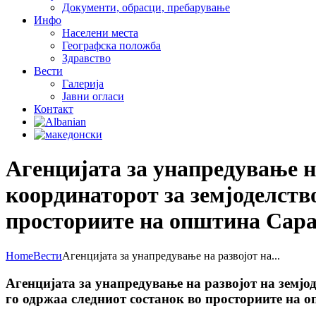
Документи, обрасци, пребарување
Инфо
Населени места
Географска положба
Здравство
Вести
Галеријa
Јавни огласи
Контакт
Агенцијата за унапредување н
координаторот за земјоделств
просториите на општина Сара
Home
Вести
Агенцијата за унапредување на развојот на...
Агенцијата за унапредување на развојот на земјо
го одржаа следниот состанок во просториите на 