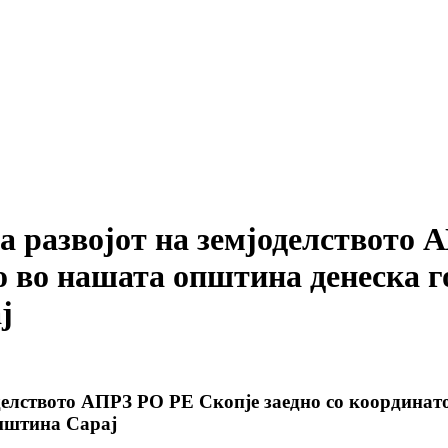
а развојот на земјоделството 
о во нашата општина денеска г
ј
делството АПРЗ РО РЕ Скопје заедно со координат
општина Сарај