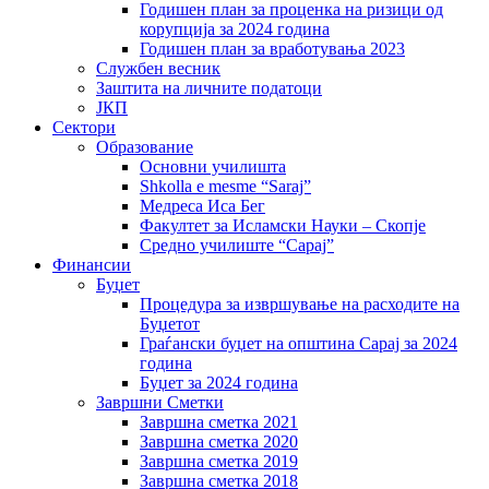
Годишен план за проценка на ризици од
корупција за 2024 година
Годишен план за вработувања 2023
Службен весник
Заштита на личните податоци
ЈКП
Сектори
Образование
Основни училишта
Shkolla e mesme “Saraj”
Медреса Иса Бег
Факултет за Исламски Науки – Скопје
Средно училиште “Сарај”
Финансии
Буџет
Процедура за извршување на расходите на
Буџетот
Граѓански буџет на општина Сарај за 2024
година
Буџет за 2024 година
Завршни Сметки
Завршна сметка 2021
Завршна сметка 2020
Завршна сметка 2019
Завршна сметка 2018