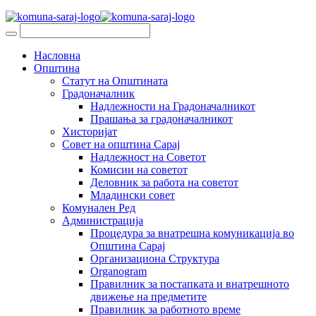
Насловна
Општина
Статут на Општината
Градоначалник
Надлежности на Градоначалникот
Прашања за градоначалникот
Хисторијат
Совет на општина Сарај
Надлежност на Советот
Комисии на советот
Деловник за работа на советот
Младински совет
Комунален Ред
Администрација
Процедура за внатрешна комуникација во
Општина Сарај
Организациона Структура
Organogram
Правилник за постапката и внатрешното
движење на предметите
Правилник за работното време