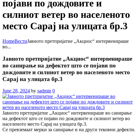
појави по дождовите и
силниот ветер во населеното
место Сарај на улицата бр.3
Home
Вести
Јавното претпријатие „Акциос“ интервенираше
во...
Јавното претпријатие „Акциос“ интервенираше
во санирање на дефектот што се појави по
дождовите и силниот ветер во населеното место
Сарај на улицата бр.3
June 28, 2024
by
sadmin
0
Јавното претпријатие „Акциос“ интервенираше во санирање
на дефектот што се појави по дождовите и силниот ветер во
населеното место Сарај на улицата бр.3.
Се превземаат мерки за санирање и на други тековни дефекти.