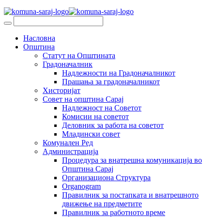
Насловна
Општина
Статут на Општината
Градоначалник
Надлежности на Градоначалникот
Прашања за градоначалникот
Хисторијат
Совет на општина Сарај
Надлежност на Советот
Комисии на советот
Деловник за работа на советот
Младински совет
Комунален Ред
Администрација
Процедура за внатрешна комуникација во
Општина Сарај
Организациона Структура
Organogram
Правилник за постапката и внатрешното
движење на предметите
Правилник за работното време