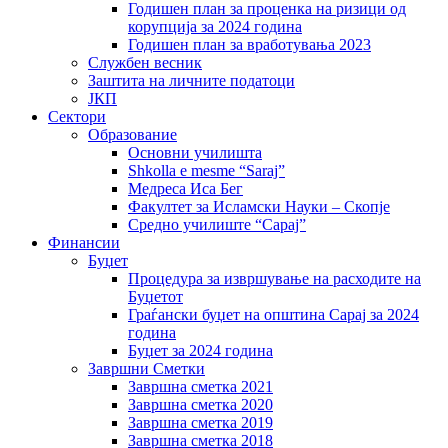
Годишен план за проценка на ризици од
корупција за 2024 година
Годишен план за вработувања 2023
Службен весник
Заштита на личните податоци
ЈКП
Сектори
Образование
Основни училишта
Shkolla e mesme “Saraj”
Медреса Иса Бег
Факултет за Исламски Науки – Скопје
Средно училиште “Сарај”
Финансии
Буџет
Процедура за извршување на расходите на
Буџетот
Граѓански буџет на општина Сарај за 2024
година
Буџет за 2024 година
Завршни Сметки
Завршна сметка 2021
Завршна сметка 2020
Завршна сметка 2019
Завршна сметка 2018