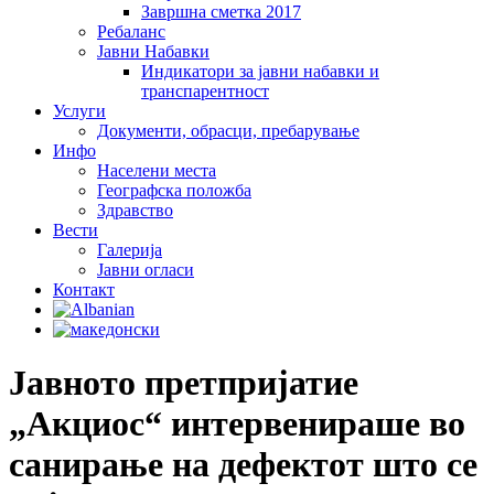
Завршна сметка 2017
Ребаланс
Јавни Набавки
Индикатори за јавни набавки и
транспарентност
Услуги
Документи, обрасци, пребарување
Инфо
Населени места
Географска положба
Здравство
Вести
Галеријa
Јавни огласи
Контакт
Јавното претпријатие
„Акциос“ интервенираше во
санирање на дефектот што се