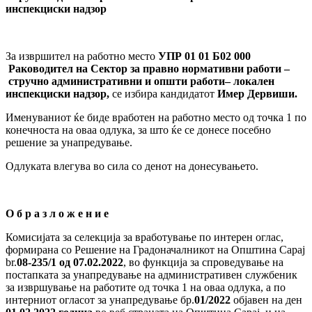
инспекциски надзор
За извршител на работно место
УПР 01 01
Б
0
2
000
Раководител
на Сектор
за правно нормативни работи –
стручно административни и
општи работи– локален
инспекциски надзор
,
се избира кандидатот
Имер Дервиши.
Именуваниот ќе биде вработен на работно место од точка 1 по
конечноста на оваа одлука, за што ќе се донесе посебно
решение за унапредување.
Одлуката влегува во сила со денот на донесувањето.
О б р а з л о ж е н и е
Комисијата за селекција за вработување по интерен оглас,
формирана со Решение на Градоначалникот на Општина Сарај
br.
08-
235/1
од
07.02.2022
, во функција за спроведување на
постапката за унапредување на административен службеник
за извршување на работите од точка 1 на оваа одлука, а по
интерниот огласот за унапредување бр.
01
/2022
објавен на ден