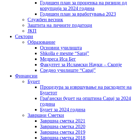
Годишен план за проценка на ризици од
корупција за 2024 година
Годишен план за вработувања 2023
Службен весник
Заштита на личните податоци
ЈКП
Сектори
Образование
Основни училишта
Shkolla e mesme “Saraj”
Медреса Иса Бег
Факултет за Исламски Науки – Скопје
Средно училиште “Сарај”
Финансии
Буџет
Процедура за извршување на расходите на
Буџетот
Граѓански буџет на општина Сарај за 2024
година
Буџет за 2024 година
Завршни Сметки
Завршна сметка 2021
Завршна сметка 2020
Завршна сметка 2019
Завршна сметка 2018