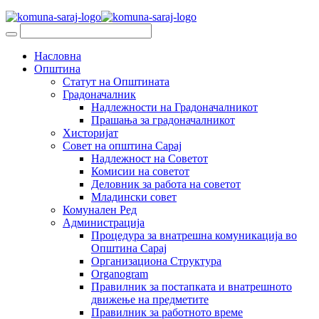
Насловна
Општина
Статут на Општината
Градоначалник
Надлежности на Градоначалникот
Прашања за градоначалникот
Хисторијат
Совет на општина Сарај
Надлежност на Советот
Комисии на советот
Деловник за работа на советот
Младински совет
Комунален Ред
Администрација
Процедура за внатрешна комуникација во
Општина Сарај
Организациона Структура
Organogram
Правилник за постапката и внатрешното
движење на предметите
Правилник за работното време