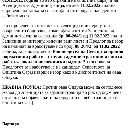
01.02.2022
година
во веб страната на Општина Сарај, и на
Агенцијата за Администрација, на ден
11.02.2022
година
спроведе постапка за селекција и интервју за наведеното
работно место.
По спроведената постапка за селекција и интервјуто и
извршеното бодирање, комисијата изготви Записник од
административна селекција
бр.
08-264
/1 од
11.02.2022
год, и
Записник за интервју, конечна ранг листа и Предлог за избор
на кандидат за вработување со број
: 08-
264/2
од
11.02.2022
година, за работно место
Раководител
на Сектор
за правно
нормативни работи –
стручно административни и
општи
работи– локален инспекциски надзор
.
Bрз основа на
Предлогот за вработување на кандидат, Секретарот на
Општина Сарај изврши избор како во диспозитивот на оваа
Одлука.
ПРАВНА ПОУКА:
Против оваа Одлука може да се поднесе
жалба до Агенцијата за администрација во рок од осум дена
од денот на објавувањето на одлуката на веб страницата на
Општина Сарај
Партнери