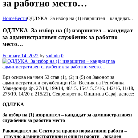
за работно место…
Home
Вести
ОДЛУКА За избор на (1) извршител – кандидат...
ОДЛУКА За избор на (1) извршител – кандидат
за административен службеник за работно
место…
February 14, 2022
by
sadmin
0
Врз основа на член 52 став (1), (2) и (5) од Законот за
административни службеници (Сл. Весник на Република
Македонија бр. 27/14, 199/14, 48/15, 154/15, 5/16, 142/16, 11/18,
275/19, 14/20 и 215/21), Секретарот на Општина Сарај, денесе:
ОДЛУКА
За избор на
(
1
)
извршител – кандидат за административен
службеник за работно место
Раководител
на Сектор
за правно нормативни работи –
стручно административни и општи работи– локален