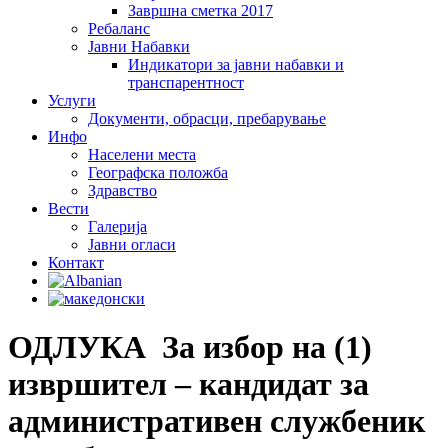
Завршна сметка 2017
Ребаланс
Јавни Набавки
Индикатори за јавни набавки и
транспарентност
Услуги
Документи, обрасци, пребарување
Инфо
Населени места
Географска положба
Здравство
Вести
Галеријa
Јавни огласи
Контакт
ОДЛУКА За избор на (1)
извршител – кандидат за
административен службеник