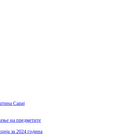
штина Сарај
жење на предметите
ција за 2024 година