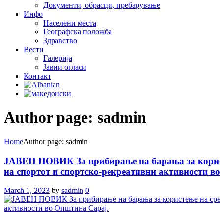
Документи, обрасци, пребарување
Инфо
Населени места
Географска положба
Здравство
Вести
Галеријa
Јавни огласи
Контакт
Author page: sadmin
Home
Author page: sadmin
ЈАВЕН ПОВИК За прибирање на барања за користе
на спортот и спортско-рекреативни активности в
March 1, 2023
by
sadmin
0