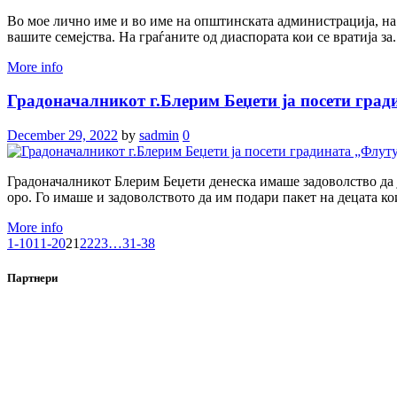
Во мое лично име и во име на општинската администрација, на 
вашите семејства. На граѓаните од диаспората кои се вратија за.
More info
Градоначалникот г.Блерим Беџети ја посети гра
December 29, 2022
by
sadmin
0
Градоначалникот Блерим Беџети денеска имаше задоволство да ј
оро. Го имаше и задоволството да им подари пакет на децата кои
More info
1-10
11-20
21
22
23
…
31-38
Партнери