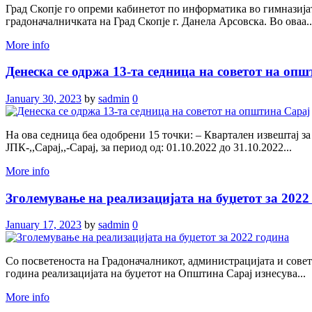
Град Скопје го опреми кабинетот по информатика во гимназијат
градоначалничката на Град Скопје г. Данела Арсовска. Во оваа..
More info
Денеска се одржа 13-та седница на советот на оп
January 30, 2023
by
sadmin
0
На овa седница беа одобрени 15 точки: – Квартален извештај за
ЈПК-,,Сарај,,-Сарај, за период од: 01.10.2022 до 31.10.2022...
More info
Зголемување на реализацијата на буџетот за 2022
January 17, 2023
by
sadmin
0
Со посветеноста на Градоначалникот, администрацијата и совет
година реализацијата на буџетот на Општина Сарај изнесува...
More info