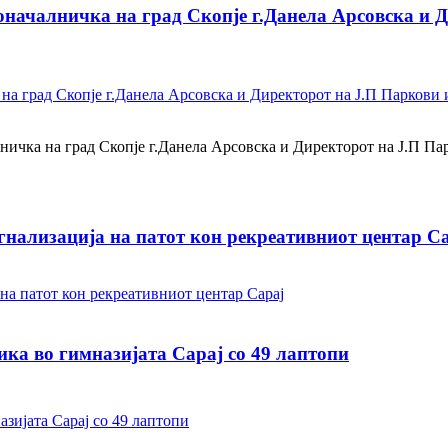
началничка на град Скопје г.Данела Арсовска и Д
ичка на град Скопје г.Данела Арсовска и Директорот на Ј.П Парк
гнализација на патот кон рекреативниот центар С
ика во гимназијата Сарај со 49 лаптопи