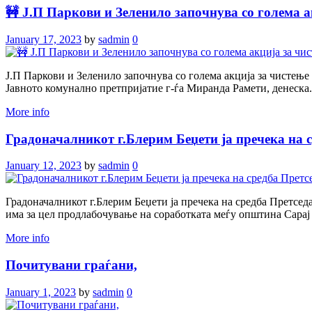
🚧 J.П Паркови и Зеленило започнува со голема а
January 17, 2023
by
sadmin
0
J.П Паркови и Зеленило започнува со голема акција за чистење
Јавното комунално претпријатие г-ѓа Миранда Рамети, денеска.
More info
Градоначалникот г.Блерим Беџети ја пречека на с
January 12, 2023
by
sadmin
0
Градоначалникот г.Блерим Беџети ја пречека на средба Претсед
има за цел продлабочување на соработката меѓу општина Сарај 
More info
Почитувани граѓани,
January 1, 2023
by
sadmin
0