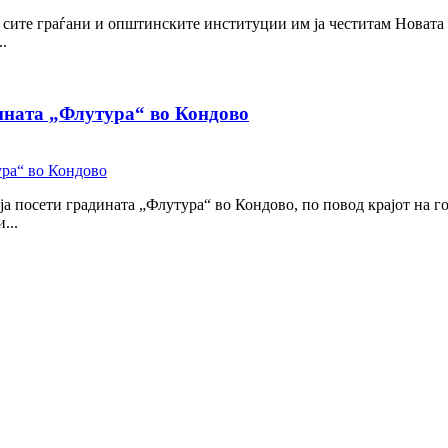
сите граѓани и општинските институции им ја честитам Новата го
..
дината „Флутура“ во Кондово
а посети градината „Флутура“ во Кондово, по повод крајот на го
...