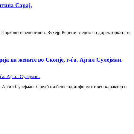
штина Сарај.
Паркови и зеленило г. Зухејр Реџепи заедно со директорката на
ја на жените во Скопје, г-ѓа. Ајгил Сулејман.
а. Ајгил Сулејман. Средбата беше од информативен карактер и