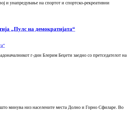
ој и унапредување на спортот и спортско-рекреативни
тија „Пулс на демократијата“
адоначалникот г-дин Блерим Беџети заедно со претседателот на
т што минува низ населените места Долно и Горно Сфиларе. Во