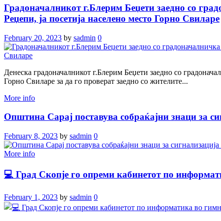
Градоначалникот г.Блерим Беџети заедно со градо
Реџепи, ја посетија населено место Горно Свиларе
February 20, 2023
by
sadmin
0
Денеска градоначалникот г.Блерим Беџети заедно со градоначалн
Горно Свиларе за да го проверат заедно со жителите...
More info
Општина Сарај поставува собраќајни знаци за си
February 8, 2023
by
sadmin
0
More info
💻 Град Скопје го опреми кабинетот по информат
February 1, 2023
by
sadmin
0