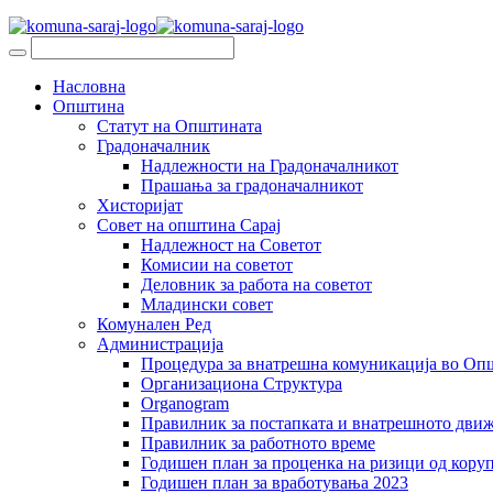
Насловна
Општина
Статут на Општината
Градоначалник
Надлежности на Градоначалникот
Прашања за градоначалникот
Хисторијат
Совет на општина Сарај
Надлежност на Советот
Комисии на советот
Деловник за работа на советот
Младински совет
Комунален Ред
Администрација
Процедура за внатрешна комуникација во Оп
Организациона Структура
Organogram
Правилник за постапката и внатрешното дви
Правилник за работното време
Годишен план за проценка на ризици од коруп
Годишен план за вработувања 2023