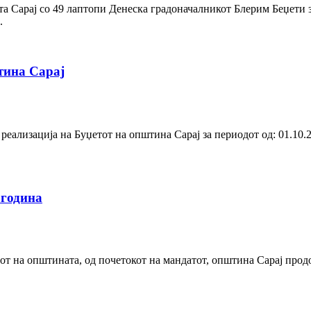
а Сарај со 49 лаптопи Денеска градоначалникот Блерим Беџети з
.
штина Сарај
 реализација на Буџетот на општина Сарај за периодот од: 01.10.
 година
от на општината, од почетокот на мандатот, општина Сарај продо