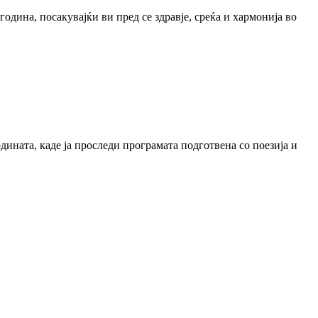
дина, посакувајќи ви пред се здравје, среќа и хармонија во
дината, каде ја проследи програмата подготвена со поезија и