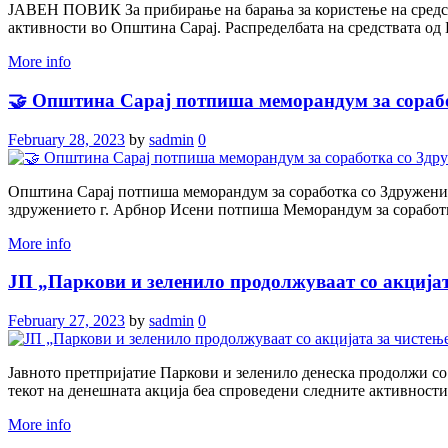
ЈАВЕН ПОВИК За прибирање на барања за користење на средств
активности во Општина Сарај. Распределбата на средствата од Б
More info
🤝 Општина Сарај потпиша меморандум за соработ
February 28, 2023
by
sadmin
0
Општина Сарај потпиша меморандум за соработка со Здружениет
здружението г. Арбнор Исени потпиша Меморандум за соработка
More info
ЈП „Паркови и зеленило продолжуваат со акцијат
February 27, 2023
by
sadmin
0
Јавното претпријатие Паркови и зеленило денеска продолжи со
текот на денешната акција беа спроведени следните активности.
More info