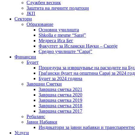
Службен весник
Заштита на личните податоци
ЈКП
Сектори
Образование
Основни училишта
Shkolla e mesme “Saraj”
Медреса Иса Бег
Факултет за Исламски Науки – Скопје
Средно училиште “Сарај”
Финансии
Буџет
Процедура за извршување на расходите на Бу
Граѓански буџет на општина Сарај за 2024 го
Буџет за 2024 година
Завршни Сметки
Завршна сметка 2021
Завршна сметка 2020
Завршна сметка 2019
Завршна сметка 2018
Завршна сметка 2017
Ребаланс
Јавни Набавки
Индикатори за јавни набавки и транспарентн
Услуги