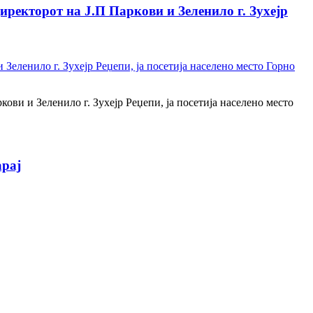
иректорот на Ј.П Паркови и Зеленило г. Зухејр
ови и Зеленило г. Зухејр Реџепи, ја посетија населено место
арај