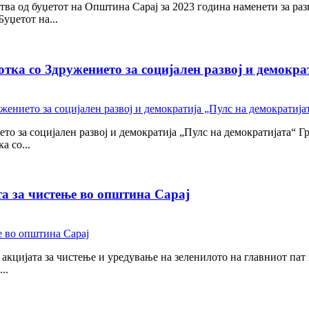
а од буџетот на Општина Сарај за 2023 година наменети за разв
уџетот на...
ка со Здружението за социјален развој и демокра
о за социјален развој и демократија „Пулс на демократијата“ Гр
 со...
а за чистење во општина Сарај
 акцијата за чистење и уредување на зеленилото на главниот па
..