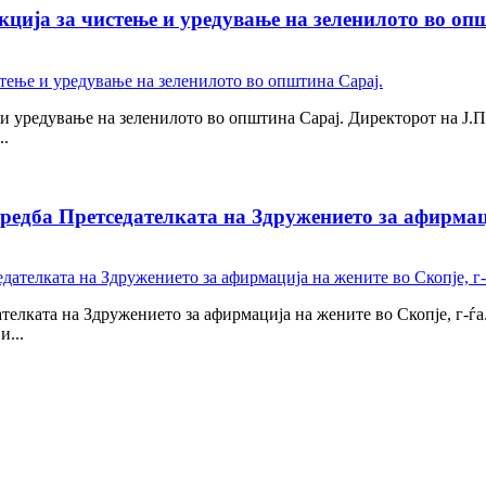
кција за чистење и уредување на зеленилото во оп
 и уредување на зеленилото во општина Сарај. Директорот на Ј.П 
..
редба Претседателката на Здружението за афирмаци
ателката на Здружението за афирмација на жените во Скопје, г-ѓ
и...