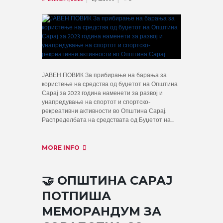
ЈАВЕН ПОВИК За прибирање на барања за
користење на средства од буџетот на Општина
Сарај за 2023 година наменети за развој и
унапредување на спортот и спортско-
рекреативни активности во Општина Сарај.
Распределбата на средствата од Буџетот на...
MORE INFO
🤝 ОПШТИНА САРАЈ
ПОТПИША
МЕМОРАНДУМ ЗА