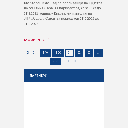
Квартален извештај за реализација на Буџетот
на општина Сарај за периодот од: 01.10.2022 до
31.12.2022 година. – Квартален извештај на
ЈПК-,,Сарај,,-Сарај, за период од: 01.10.2022 до
31.10.2022...
MORE INFO
1-10
11-20
21
22
23
…
31-31
ПАРТНЕРИ