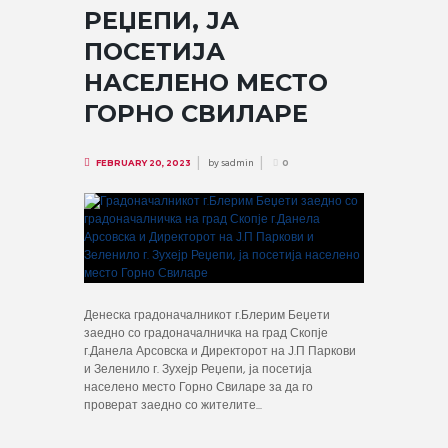
РЕЏЕПИ, ЈА
ПОСЕТИЈА
НАСЕЛЕНО МЕСТО
ГОРНО СВИЛАРЕ
by
sadmin
FEBRUARY 20, 2023
0
Денеска градоначалникот г.Блерим Беџети
заедно со градоначалничка на град Скопје
г.Данела Арсовска и Директорот на Ј.П Паркови
и Зеленило г. Зухејр Реџепи, ја посетија
населено место Горно Свиларе за да го
проверат заедно со жителите...