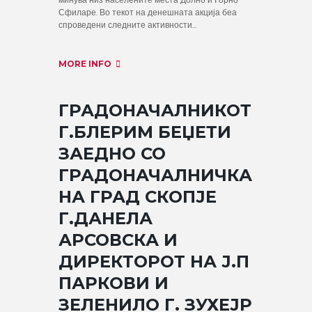
минува низ населените места Долно и Горно
Сфиларе. Во текот на денешната акција беа
спроведени следните активности...
MORE INFO
ГРАДОНАЧАЛНИКОТ
Г.БЛЕРИМ БЕЏЕТИ
ЗАЕДНО СО
ГРАДОНАЧАЛНИЧКА
НА ГРАД СКОПЈЕ
Г.ДАНЕЛА
АРСОВСКА И
ДИРЕКТОРОТ НА Ј.П
ПАРКОВИ И
ЗЕЛЕНИЛО Г. ЗУХЕЈР