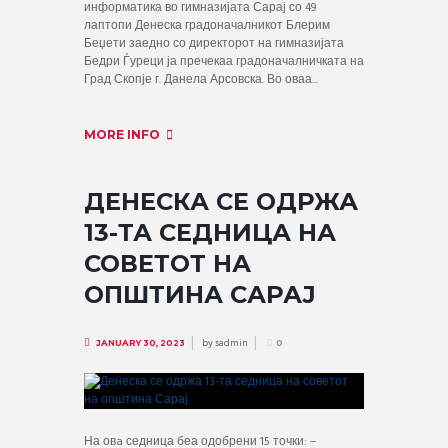
информатика во гимназијата Сарај со 49
лаптопи Денеска градоначалникот Блерим
Беџети заедно со директорот на гимназијата
Бедри Ѓуреци ја пречекаа градоначалничката на
Град Скопје г. Данела Арсовска. Во оваа...
MORE INFO
ДЕНЕСКА СЕ ОДРЖА
13-ТА СЕДНИЦА НА
СОВЕТОТ НА
ОПШТИНА САРАЈ
by
sadmin
JANUARY 30, 2023
0
На овa седница беа одобрени 15 точки: –