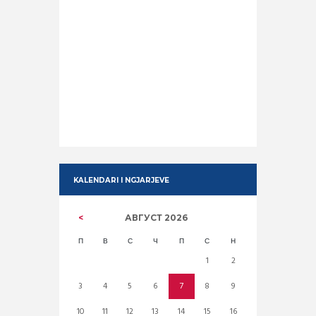
KALENDARI I NGJARJEVE
АВГУСТ
2026
П
В
С
Ч
П
С
Н
1
2
3
4
5
6
7
8
9
10
11
12
13
14
15
16