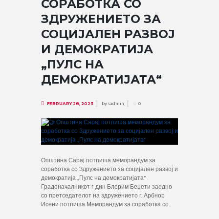
СОРАБОТКА СО
ЗДРУЖЕНИЕТО ЗА
СОЦИЈАЛЕН РАЗВОЈ
И ДЕМОКРАТИЈА
„ПУЛС НА
ДЕМОКРАТИЈАТА“
by
sadmin
FEBRUARY 28, 2023
0
Општина Сарај потпиша меморандум за
соработка со Здружението за социјален развој и
демократија „Пулс на демократијата“
Градоначалникот г-дин Блерим Беџети заедно
со претседателот на здружението г. Арбнор
Исени потпиша Меморандум за соработка со...