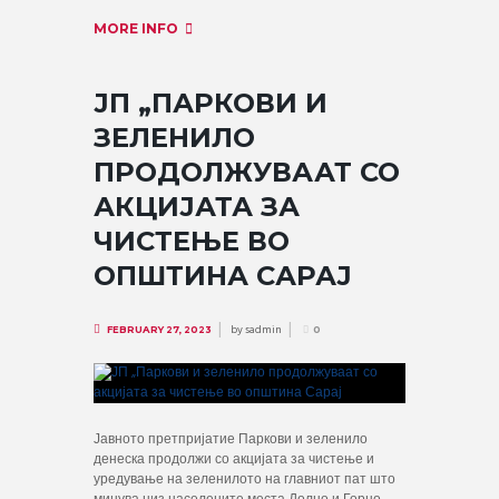
MORE INFO
ЈП „ПАРКОВИ И
ЗЕЛЕНИЛО
ПРОДОЛЖУВААТ СО
АКЦИЈАТА ЗА
ЧИСТЕЊЕ ВО
ОПШТИНА САРАЈ
by
sadmin
FEBRUARY 27, 2023
0
Јавното претпријатие Паркови и зеленило
денеска продолжи со акцијата за чистење и
уредување на зеленилото на главниот пат што