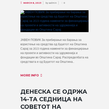
by
sadmin
MARCH 6, 2023
0
ЈАВЕН ПОВИК За прибирање на барања за
користење на средства од буџетот на Општина
Сарај за 2023 година наменети за финанцирање
на проекти и активности на здруженија и
фондации во Општина Сарај. Распределбата на
средствата е од Буџетот на Општина...
MORE INFO
ДЕНЕСКА СЕ ОДРЖА
14-ТА СЕДНИЦА НА
СОВЕТОТ НА