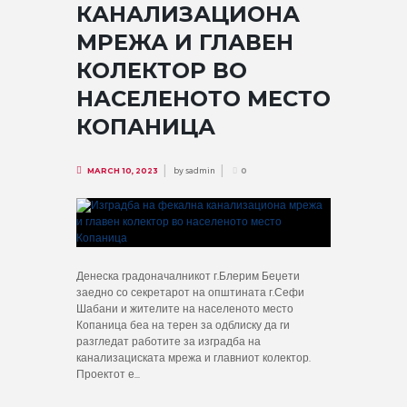
КАНАЛИЗАЦИОНА
МРЕЖА И ГЛАВЕН
КОЛЕКТОР ВО
НАСЕЛЕНОТО МЕСТО
КОПАНИЦА
by
sadmin
MARCH 10, 2023
0
Денеска градоначалникот г.Блерим Беџети
заедно со секретарот на општината г.Сефи
Шабани и жителите на населеното место
Копаница беа на терен за одблиску да ги
разгледат работите за изградба на
канализациската мрежа и главниот колектор.
Проектот е...