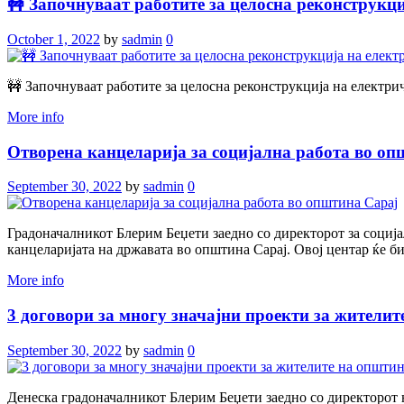
🚧 Започнуваат работите за целосна реконструкц
October 1, 2022
by
sadmin
0
🚧 Започнуваат работите за целосна реконструкција на електр
More info
Отворена канцеларија за социјална работа во оп
September 30, 2022
by
sadmin
0
Градоначалникот Блерим Беџети заедно со директорот за соција
канцеларијата на државата во општина Сарај. Овој центар ќе бид
More info
3 договори за многу значајни проекти за жители
September 30, 2022
by
sadmin
0
Денеска градоначалникот Блерим Беџети заедно со директорот н