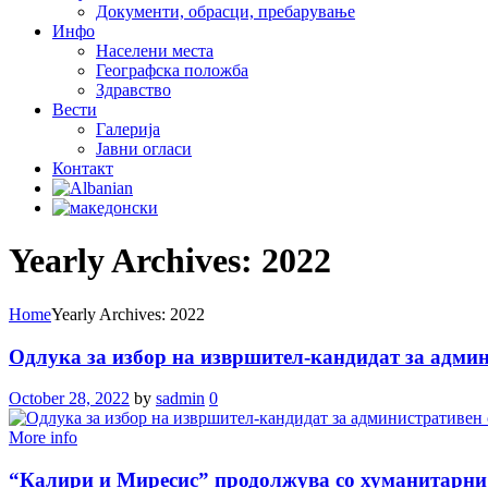
Документи, обрасци, пребарување
Инфо
Населени места
Географска положба
Здравство
Вести
Галеријa
Јавни огласи
Контакт
Yearly Archives: 2022
Home
Yearly Archives: 2022
Одлука за избор на извршител-кандидат за адми
October 28, 2022
by
sadmin
0
More info
“Калири и Миресис” продолжува со хуманитарни