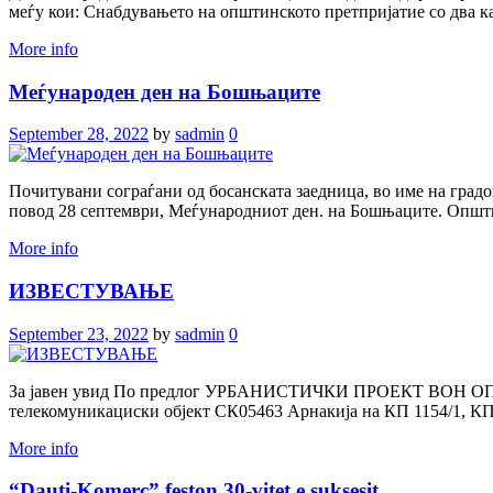
меѓу кои: Снабдувањето на општинското претпријатие со два к
More info
Меѓународен ден на Бошњаците
September 28, 2022
by
sadmin
0
Почитувани сограѓани од босанската заедница, во име на градо
повод 28 септември, Меѓународниот ден. на Бошњаците. Општи
More info
ИЗВЕСТУВАЊЕ
September 23, 2022
by
sadmin
0
За јавен увид По предлог УРБАНИСТИЧКИ ПРОЕКТ ВОН ОПФАТ за
телекомуникациски објект СК05463 Арнакија на КП 1154/1, КП
More info
“Dauti-Komerc” feston 30-vitet e suksesit