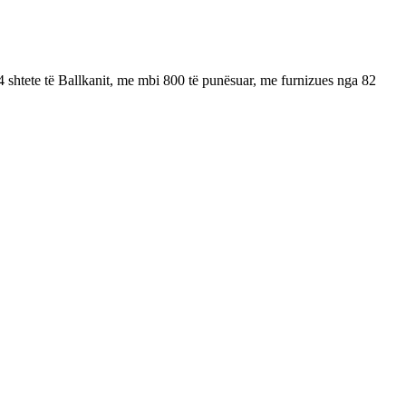
4 shtete të Ballkanit, me mbi 800 të punësuar, me furnizues nga 82