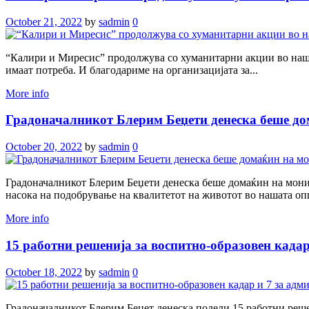
October 21, 2022
by
sadmin
0
“Калири и Миресис” продолжува со хуманитарни акции во нашат
имаат потреба. И благодариме на организацијата за...
More info
Градоначалникот Блерим Беџети денеска беше д
October 20, 2022
by
sadmin
0
Градоначалникот Блерим Беџети денеска беше домаќин на монит
насока на подобрување на квалитетот на животот во нашата опш
More info
15 работни решенија за воспитно-образовен када
October 18, 2022
by
sadmin
0
Градоначалникот Блерим Беџет денеска подели 15 работни реше