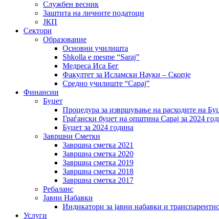
Службен весник
Заштита на личните податоци
ЈКП
Сектори
Образование
Основни училишта
Shkolla e mesme “Saraj”
Медреса Иса Бег
Факултет за Исламски Науки – Скопје
Средно училиште “Сарај”
Финансии
Буџет
Процедура за извршување на расходите на Бу
Граѓански буџет на општина Сарај за 2024 го
Буџет за 2024 година
Завршни Сметки
Завршна сметка 2021
Завршна сметка 2020
Завршна сметка 2019
Завршна сметка 2018
Завршна сметка 2017
Ребаланс
Јавни Набавки
Индикатори за јавни набавки и транспарентн
Услуги