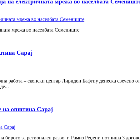
ија на електричната мрежа во населбата Семеништ
ичната мрежа во населбата Семениште
штина Сарај
лна работа – скопски центар Лиридон Бафтиу денеска свечено от
е...
те на општина Сарај
а бирото за регионален развој г. Рамиз Реџепи потпиша 3 догово