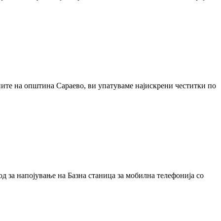
ните на општина Сараево, ви упатуваме најискрени честитки по
а напојување на Базна станица за мобилна телефонија со