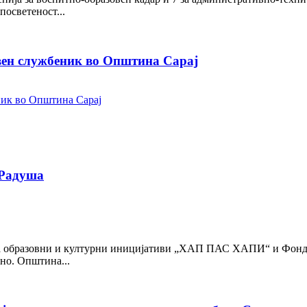
посветеност...
вен службеник во Општина Сарај
 Радуша
за образовни и културни иницијативи „ХАП ПАС ХАПИ“ и Фондац
но. Општина...