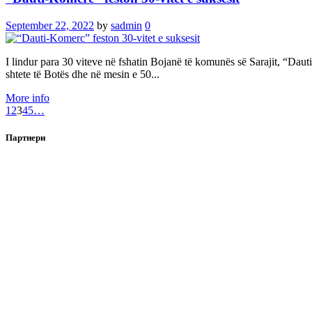
September 22, 2022
by
sadmin
0
I lindur para 30 viteve në fshatin Bojanë të komunës së Sarajit, “Dau
shtete të Botës dhe në mesin e 50...
More info
1
2
3
4
5
…
Партнери