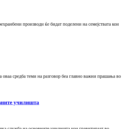
ехранбени производи ќе бидат поделени на семејствата кои
 оваа средба теми на разговор беа главно важни прашања во
овните училишта
ичка служба на основните училишта кои гравитираат во