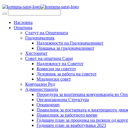
Насловна
Општина
Статут на Општината
Градоначалник
Надлежности на Градоначалникот
Прашања за градоначалникот
Хисторијат
Совет на општина Сарај
Надлежност на Советот
Комисии на советот
Деловник за работа на советот
Младински совет
Комунален Ред
Администрација
Процедура за внатрешна комуникација во Оп
Организациона Структура
Organogram
Правилник за постапката и внатрешното дви
Правилник за работното време
Годишен план за проценка на ризици од коруп
Годишен план за вработувања 2023