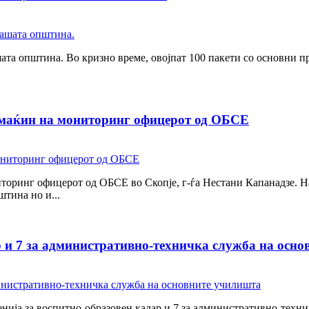
а општина. Во кризно време, овојпат 100 пакети со основни пр
омаќин на мониторинг офицерот од ОБСЕ
оринг офицерот од ОБСЕ во Скопје, г-ѓа Нестани Капанадзе. На
тина но и...
р и 7 за административно-техничка служба на осн
нија за воспитно-образовен кадар и 7 за административно-техн