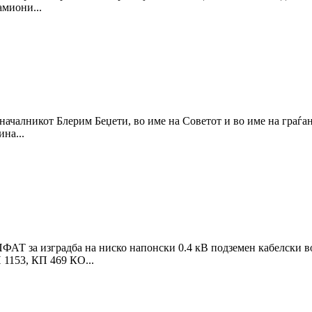
амиони...
началникот Блерим Беџети, во име на Советот и во име на граѓа
на...
 изградба на ниско напонски 0.4 кВ подземен кабелски вод з
 1153, КП 469 КО...