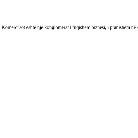
ti-Komerc”sot është një konglomerat i fuqishëm biznesi, i pranishëm në 