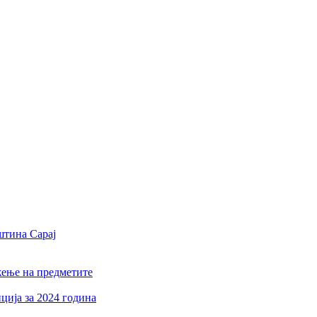
штина Сарај
жење на предметите
ција за 2024 година