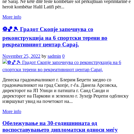
në Saraj. Në këtë ditë feste kombëtare sot përkujtiuan veprimtarinë e
heroit kombëtar Halil Latifi për...
More info
⚽️🏀🎾 Градот Скопје започнува со
реконструкција на 6 спортски терени во
рекреативниот центар Сарај.
November 25, 2022
by
sadmin
0
Денеска градоначалникот г. Блерим Беџети заедно со
градоначалникот на град Скопје, г-ѓа. Данела Арсовска,
директорот на ЈП Улици и патишта г. Саид Саиди и
директорот на Паркови и зеленило г. Зухејр Реџепи одблиску
извршуват увид на почетокот на...
More info
Oбележување на 30-годишнината од
воспоставувањето дипломатски односи меѓу