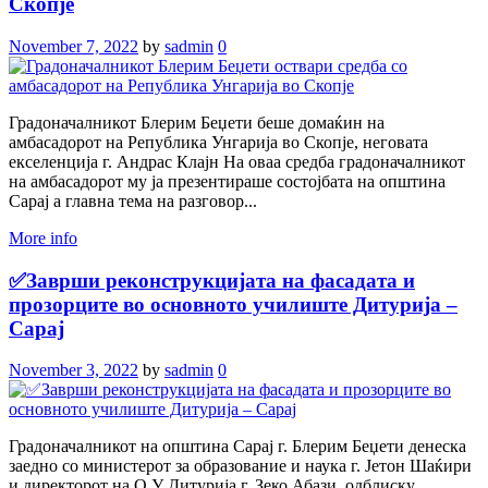
Скопје
November 7, 2022
by
sadmin
0
Градоначалникот Блерим Беџети беше домаќин на
амбасадорот на Република Унгарија во Скопје, неговата
екселенција г. Андрас Клајн На оваа средба градоначалникот
на амбасадорот му ја презентираше состојбата на општина
Сарај а главна тема на разговор...
More info
✅Заврши реконструкцијата на фасадата и
прозорците во основното училиште Дитурија –
Сарај
November 3, 2022
by
sadmin
0
Градоначалникот на општина Сарај г. Блерим Беџети денеска
заедно со министерот за образование и наука г. Јетон Шаќири
и директорот на О.У Дитурија г. Зеко Абази, одблиску