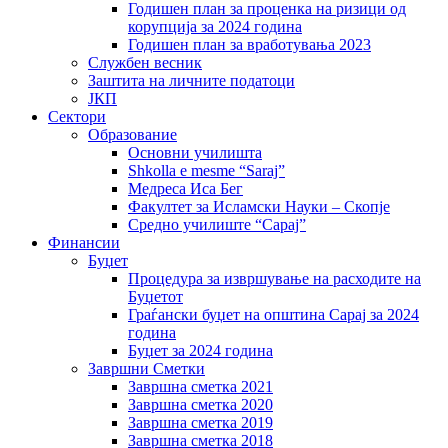
Годишен план за проценка на ризици од
корупција за 2024 година
Годишен план за вработувања 2023
Службен весник
Заштита на личните податоци
ЈКП
Сектори
Образование
Основни училишта
Shkolla e mesme “Saraj”
Медреса Иса Бег
Факултет за Исламски Науки – Скопје
Средно училиште “Сарај”
Финансии
Буџет
Процедура за извршување на расходите на
Буџетот
Граѓански буџет на општина Сарај за 2024
година
Буџет за 2024 година
Завршни Сметки
Завршна сметка 2021
Завршна сметка 2020
Завршна сметка 2019
Завршна сметка 2018