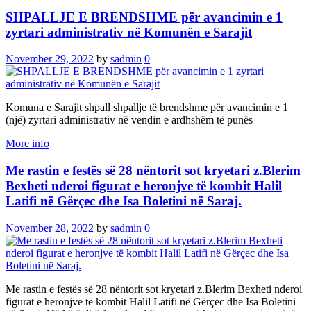
SHPALLJE E BRENDSHME për avancimin e 1
zyrtari administrativ në Komunën e Sarajit
November 29, 2022
by
sadmin
0
Komuna e Sarajit shpall shpallje të brendshme për avancimin e 1
(një) zyrtari administrativ në vendin e ardhshëm të punës
More info
Me rastin e festës së 28 nëntorit sot kryetari z.Blerim
Bexheti nderoi figurat e heronjve të kombit Halil
Latifi në Gërçec dhe Isa Boletini në Saraj.
November 28, 2022
by
sadmin
0
Me rastin e festës së 28 nëntorit sot kryetari z.Blerim Bexheti nderoi
figurat e heronjve të kombit Halil Latifi në Gërçec dhe Isa Boletini