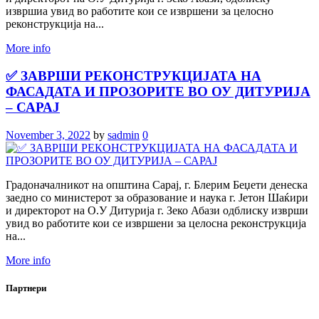
извршиа увид во работите кои се извршени за целосно
реконструкција на...
More info
✅ ЗАВРШИ РЕКОНСТРУКЦИЈАТА НА
ФАСАДАТА И ПРОЗОРИТЕ ВО ОУ ДИТУРИЈА
– САРАЈ
November 3, 2022
by
sadmin
0
Градоначалникот на општина Сарај, г. Блерим Беџети денеска
заедно со министерот за образование и наука г. Јетон Шаќири
и директорот на О.У Дитурија г. Зеко Абази одблиску изврши
увид во работите кои се извршени за целосна реконструкција
на...
More info
Партнери