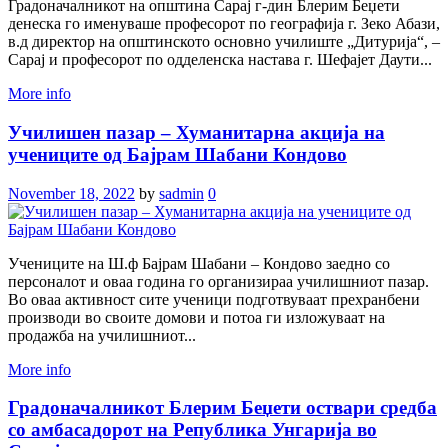
Градоначалникот на општина Сарај г-дин Блерим Беџети
денеска го именуваше професорот по географија г. Зеко Абази,
в.д директор на општинското основно училиште „Дитурија“, –
Сарај и професорот по одделенска настава г. Шефајет Даути...
More info
Училишен пазар – Хуманитарна акција на
учениците од Бајрам Шабани Кондово
November 18, 2022
by
sadmin
0
Учениците на Ш.ф Бајрам Шабани – Кондово заедно со
персоналот и оваа година го организираа училишниот пазар.
Во оваа активност сите ученици подготвуваат прехранбени
производи во своите домови и потоа ги изложуваат на
продажба на училишниот...
More info
Градоначалникот Блерим Беџети оствари средба
со амбасадорот на Република Унгарија во