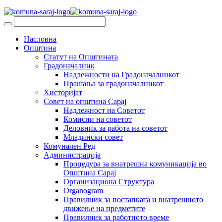
Насловна
Општина
Статут на Општината
Градоначалник
Надлежности на Градоначалникот
Прашања за градоначалникот
Хисторијат
Совет на општина Сарај
Надлежност на Советот
Комисии на советот
Деловник за работа на советот
Младински совет
Комунален Ред
Администрација
Процедура за внатрешна комуникација во
Општина Сарај
Организациона Структура
Organogram
Правилник за постапката и внатрешното
движење на предметите
Правилник за работното време