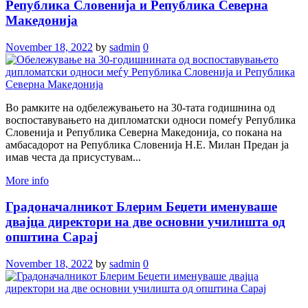
Република Словенија и Република Северна
Македонија
November 18, 2022
by
sadmin
0
Во рамките на одбележувањето на 30-тата годишнина од
воспоставувањето на дипломатски односи помеѓу Република
Словенија и Република Северна Македонија, со покана на
амбасадорот на Република Словенија Н.Е. Милан Предан ја
имав честа да присустувам...
More info
Градоначалникот Блерим Беџети именуваше
двајца директори на две основни училишта од
општина Сарај
November 18, 2022
by
sadmin
0