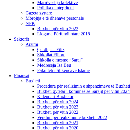
Marrëveshja kolektive
Politika e integritetit
Gazeta zyrtare
Mbrojtja e të dhënave personale
NPK
Buxheti për vitin 2022
Llogaria Përfundimtare 2018
Sektorët
Arsimi
Çerdhja – Filiz
Shkollat Fillore
Shkolla e mesme “Saraj”
Medreseja Isa Beu
Fakulteti i Shkencave Islame
Finansat
Buxheti
Procedura për realizimin e shpenzimeve të Buxheti
Buxheti qytetar i komunës së Sarajit për vitin 2024
Kalendari Buxhetor
Buxheti për vitin 2024
Buxheti për vitin 2023
Buxheti për vitin 2022
Vendim për realizimin e buxhetit 2022
Buxheti për vitin 2021
Buxheti për vitin 2020