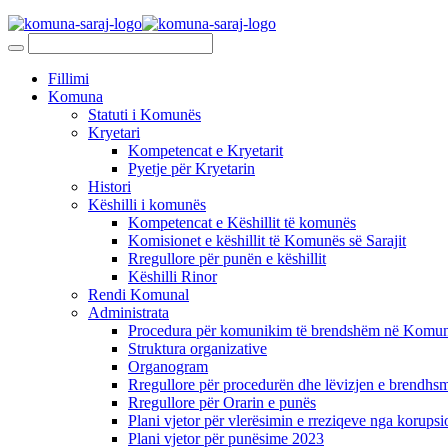
Fillimi
Komuna
Statuti i Komunës
Kryetari
Kompetencat e Kryetarit
Pyetje për Kryetarin
Histori
Këshilli i komunës
Kompetencat e Këshillit të komunës
Komisionet e këshillit të Komunës së Sarajit
Rregullore për punën e këshillit
Këshilli Rinor
Rendi Komunal
Administrata
Procedura për komunikim të brendshëm në Komunë
Struktura organizative
Organogram
Rregullore për procedurën dhe lëvizjen e brendhsm
Rregullore për Orarin e punës
Plani vjetor për vlerësimin e rreziqeve nga korupsi
Plani vjetor për punësime 2023