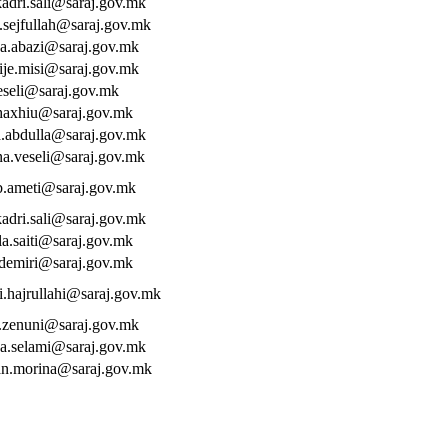
kadri.sali@saraj.gov.mk
.sejfullah@saraj.gov.mk
a.abazi@saraj.gov.mk
ije.misi@saraj.gov.mk
veseli@saraj.gov.mk
haxhiu@saraj.gov.mk
.abdulla@saraj.gov.mk
na.veseli@saraj.gov.mk
b.ameti@saraj.gov.mk
kadri.sali@saraj.gov.mk
lla.saiti@saraj.gov.mk
.demiri@saraj.gov.mk
i.hajrullahi@saraj.gov.mk
e.zenuni@saraj.gov.mk
a.selami@saraj.gov.mk
n.morina@saraj.gov.mk