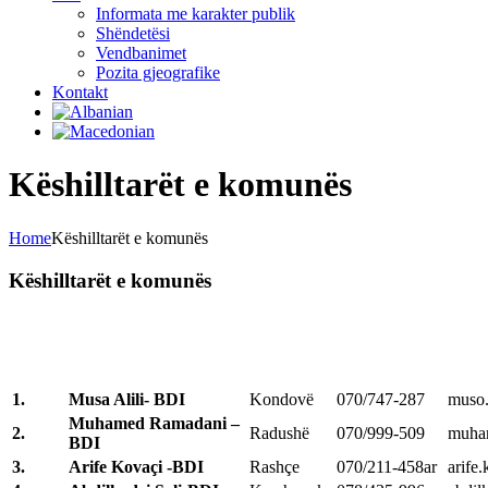
Informata me karakter publik
Shëndetësi
Vendbanimet
Pozita gjeografike
Kontakt
Këshilltarët e komunës
Home
Këshilltarët e komunës
Këshilltarët e komunës
1.
Musa Alili- BDI
Kondovë
070/747-287
muso.
Muhamed Ramadani –
2.
Radushë
070/999-509
muha
BDI
3.
Arife Kovaçi -BDI
Rashçe
070/211-458ar
arife