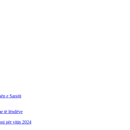
n e Sarajit
e të lëndëve
oni për vitin 2024