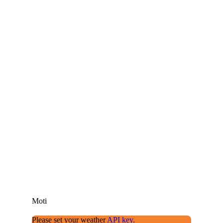
Moti
Please set your weather
API key.