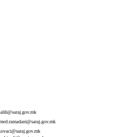
alili@saraj.gov.mk
med.ramadani@saraj.gov.mk
.kovaci@saraj.gov.mk