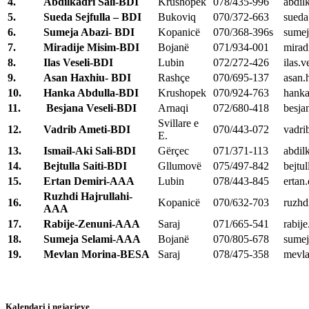
4.
Abdilkadri Sali-BDI
Krushopek
078/435-996
abdil
5.
Sueda Sejfulla – BDI
Bukoviq
070/372-663
sueda
6.
Sumeja Abazi- BDI
Kopanicë
070/368-396s
sumej
7.
Miradije Misim-BDI
Bojanë
071/934-001
mirad
8.
Ilas Veseli-BDI
Lubin
072/272-426
ilas.
9.
Asan Haxhiu- BDI
Rashçe
070/695-137
asan.
10.
Hanka Abdulla-BDI
Krushopek
070/924-763
hanka
11.
Besjana Veseli-BDI
Arnaqi
072/680-418
besja
Svillare e
12.
Vadrib Ameti-BDI
070/443-072
vadri
E.
13.
Ismail-Aki Sali-BDI
Gërçec
071/371-113
abdil
14.
Bejtulla Saiti-BDI
Gllumovë
075/497-842
bejtu
15.
Ertan Demiri-AAA
Lubin
078/443-845
ertan
Ruzhdi Hajrullahi-
16.
Kopanicë
070/632-703
ruzhd
AAA
17.
Rabije-Zenuni-AAA
Saraj
071/665-541
rabij
18.
Sumeja Selami-AAA
Bojanë
070/805-678
sumej
19.
Mevlan Morina-BESA
Saraj
078/475-358
mevla
Kalendari i ngjarjeve