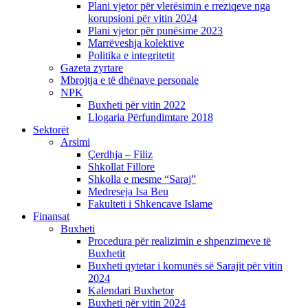
Plani vjetor për vlerësimin e rreziqeve nga
korupsioni për vitin 2024
Plani vjetor për punësime 2023
Marrëveshja kolektive
Politika e integritetit
Gazeta zyrtare
Mbrojtja e të dhënave personale
NPK
Buxheti për vitin 2022
Llogaria Përfundimtare 2018
Sektorët
Arsimi
Çerdhja – Filiz
Shkollat Fillore
Shkolla e mesme “Saraj”
Medreseja Isa Beu
Fakulteti i Shkencave Islame
Finansat
Buxheti
Procedura për realizimin e shpenzimeve të
Buxhetit
Buxheti qytetar i komunës së Sarajit për vitin
2024
Kalendari Buxhetor
Buxheti për vitin 2024