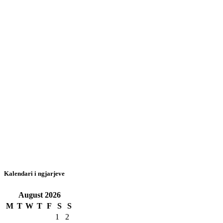
Kalendari i ngjarjeve
August
2026
M
T
W
T
F
S
S
1
2