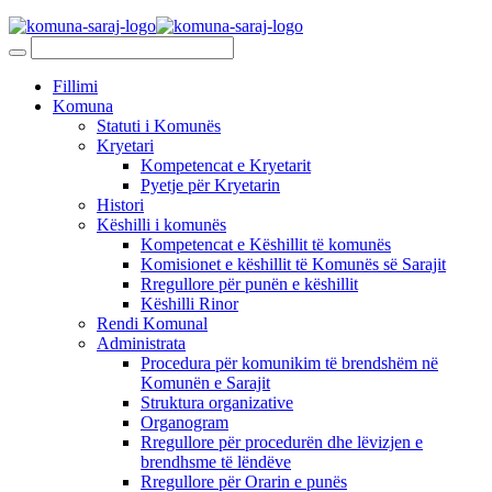
Fillimi
Komuna
Statuti i Komunës
Kryetari
Kompetencat e Kryetarit
Pyetje për Kryetarin
Histori
Këshilli i komunës
Kompetencat e Këshillit të komunës
Komisionet e këshillit të Komunës së Sarajit
Rregullore për punën e këshillit
Këshilli Rinor
Rendi Komunal
Administrata
Procedura për komunikim të brendshëm në
Komunën e Sarajit
Struktura organizative
Organogram
Rregullore për procedurën dhe lëvizjen e
brendhsme të lëndëve
Rregullore për Orarin e punës