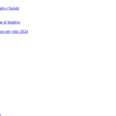
n e Sarajit
e të lëndëve
oni për vitin 2024
t