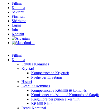
Fillimi
Komuna
Sektorët
Finansat
Shërbime
Lajme
Info
Kontakt
Fillimi
Komuna
Statuti i Komunës
Kryetari
Kompetencat e Kryetarit
Pyetje për Kryetarin
Histori
Këshilli i komunës
Kompetencat e Këshillit të komunës
Komisionet e këshillit të Komunës së Sarajit
Rregullore për punën e këshillit
Këshilli Rinor
Rendi Komunal