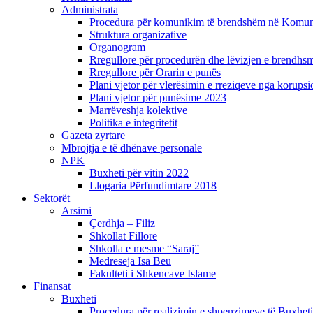
Administrata
Procedura për komunikim të brendshëm në Komunë
Struktura organizative
Organogram
Rregullore për procedurën dhe lëvizjen e brendhsm
Rregullore për Orarin e punës
Plani vjetor për vlerësimin e rreziqeve nga korupsi
Plani vjetor për punësime 2023
Marrëveshja kolektive
Politika e integritetit
Gazeta zyrtare
Mbrojtja e të dhënave personale
NPK
Buxheti për vitin 2022
Llogaria Përfundimtare 2018
Sektorët
Arsimi
Çerdhja – Filiz
Shkollat Fillore
Shkolla e mesme “Saraj”
Medreseja Isa Beu
Fakulteti i Shkencave Islame
Finansat
Buxheti
Procedura për realizimin e shpenzimeve të Buxheti