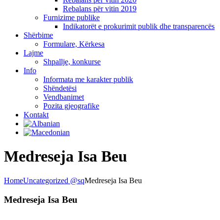
Rebalans për vitin 2019
Furnizime publike
Indikatorët e prokurimit publik dhe transparencës
Shërbime
Formulare, Kërkesa
Lajme
Shpallje, konkurse
Info
Informata me karakter publik
Shëndetësi
Vendbanimet
Pozita gjeografike
Kontakt
Medreseja Isa Beu
Home
Uncategorized @sq
Medreseja Isa Beu
Medreseja Isa Beu