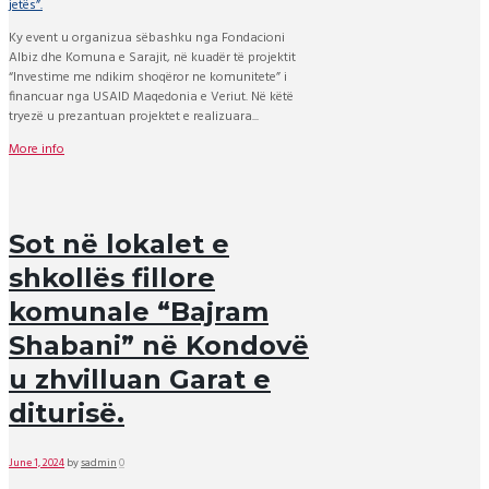
Ky event u organizua sëbashku nga Fondacioni
Albiz dhe Komuna e Sarajit, në kuadër të projektit
“Investime me ndikim shoqëror ne komunitete” i
financuar nga USAID Maqedonia e Veriut. Në këtë
tryezë u prezantuan projektet e realizuara...
More info
Sot në lokalet e
shkollës fillore
komunale “Bajram
Shabani” në Kondovë
u zhvilluan Garat e
diturisë.
June 1, 2024
by
sadmin
0