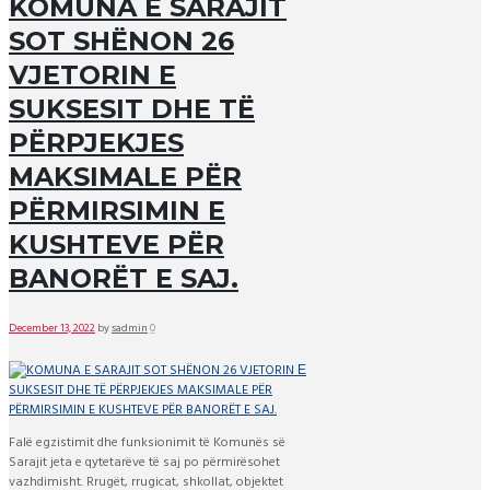
KOMUNA E SARAJIT
SOT SHËNON 26
VJETORIN Е
SUKSESIT DHE TË
PËRPJEKJES
MAKSIMALE PËR
PËRMIRSIMIN E
KUSHTEVE PËR
BANORËT E SAJ.
December 13, 2022
by
sadmin
0
Falë egzistimit dhe funksionimit të Komunës së
Sarajit jeta e qytetarëve të saj po përmirësohet
vazhdimisht. Rrugët, rrugicat, shkollat, objektet