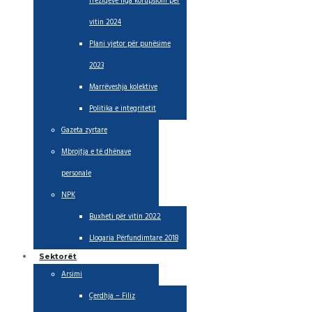
rreziqeve nga korupsioni për
vitin 2024
Plani vjetor për punësime
2023
Marrëveshja kolektive
Politika e integritetit
Gazeta zyrtare
Mbrojtja e të dhënave
personale
NPK
Buxheti për vitin 2022
Llogaria Përfundimtare 2018
Sektorët
Arsimi
Çerdhja – Filiz