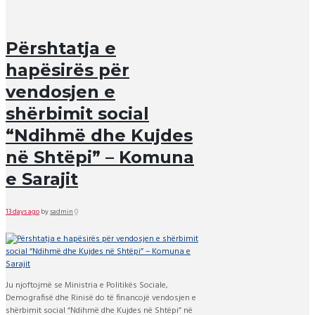
Përshtatja e
hapësirës për
vendosjen e
shërbimit social
“Ndihmë dhe Kujdes
në Shtëpi” – Komuna
e Sarajit
13 days ago
by
sadmin
0
Ju njoftojmë se Ministria e Politikës Sociale,
Demografisë dhe Rinisë do të financojë vendosjen e
shërbimit social “Ndihmë dhe Kujdes në Shtëpi” në