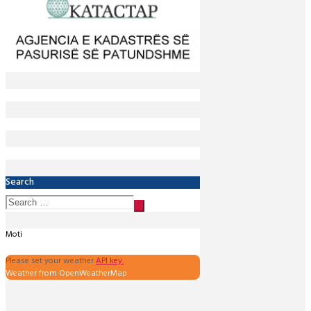
Search
Moti
Please set your weather
API key.
Weather from OpenWeatherMap