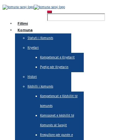
Fillimi
Komuna
Statuti i Komunës
Kryetari
Kompetencat e Kryetarit
Pyetje për Kryetarin
Histori
Këshilli i komunës
Kompetencat e Këshillit të
komunës
Komisionet e këshillit të
Komunës së Sarajit
Rregullore për punën e