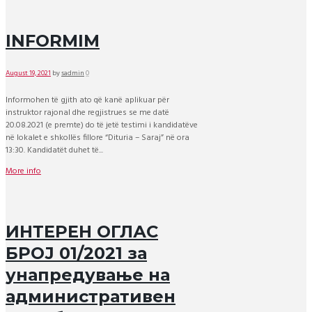
INFORMIM
August 19, 2021
by
sadmin
0
Informohen të gjith ato që kanë aplikuar për
instruktor rajonal dhe regjistrues se me datë
20.08.2021 (e premte) do të jetë testimi i kandidatëve
në lokalet e shkollës fillore “Dituria – Saraj” në ora
13:30. Kandidatët duhet të...
More info
ИНТЕРЕН ОГЛАС
БРОЈ 01/2021 за
унапредување на
административен