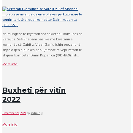
Në mungesë të kryetarit sot sekretari i komunës së
Sarajit z. Sefi Shabani bashkë me kryetarin e
komunës së Çairit z. Visar Ganiu ishin prezent në
shpalosjen e pllakës përkujtimore të veprimtarit të
shquar kombëtar Daim Kopanica (1915-1959). Ish...
More info
Buxheti për vitin
2022
December 27, 2021
by
sadmin
0
More info