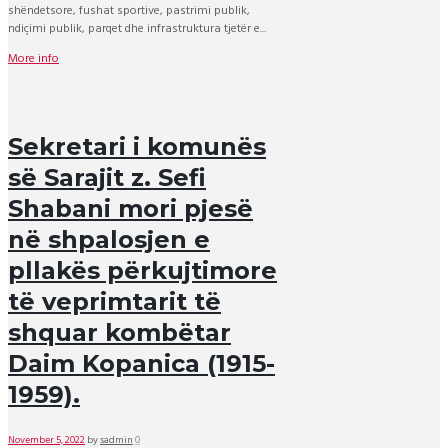
shëndetsore, fushat sportive, pastrimi publik,
ndiçimi publik, parqet dhe infrastruktura tjetër e...
More info
Sekretari i komunës
së Sarajit z. Sefi
Shabani mori pjesë
në shpalosjen e
pllakës përkujtimore
të veprimtarit të
shquar kombëtar
Daim Kopanica (1915-
1959).
November 5, 2022
by
sadmin
0