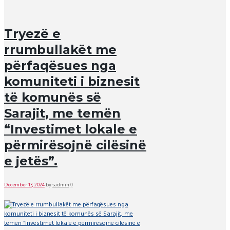
Tryezë e
rrumbullakët me
përfaqësues nga
komuniteti i biznesit
të komunës së
Sarajit, me temën
“Investimet lokale e
përmirësojnë cilësinë
e jetës”.
December 13, 2024
by
sadmin
0