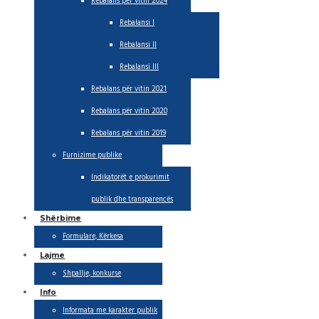
Rebalans per vitin 2024
Rebalansi I
Rebalansi II
Rebalansi III
Rebalans për vitin 2021
Rebalans për vitin 2020
Rebalans për vitin 2019
Furnizime publike
Indikatorët e prokurimit
publik dhe transparencës
Shërbime
Formulare, Kërkesa
Lajme
Shpallje, konkurse
Info
Informata me karakter publik