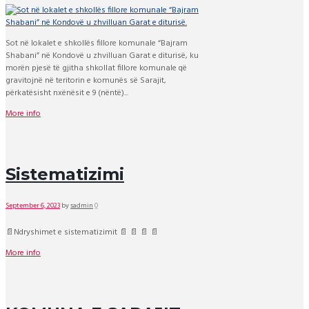
Sot në lokalet e shkollës fillore komunale “Bajram
Shabani” në Kondovë u zhvilluan Garat e diturisë, ku
morën pjesë të gjitha shkollat fillore komunale që
gravitojnë në teritorin e komunës së Sarajit,
përkatësisht nxënësit e 9 (nëntë)...
More info
Sistematizimi
September 6, 2023
by
sadmin
0
📄Ndryshimet e sistematizimit 📄 📄 📄 📄
More info