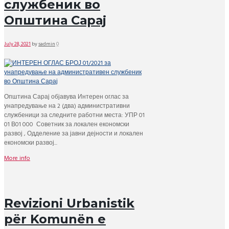
службеник во
Општина Сарај
July 28, 2021
by
sadmin
0
Општина Сарај објавува Интерен оглас за
унапредување на 2 (два) административни
службеници за следните работни места: УПР 01
01 В01 000 Советник за локален економски
развој , Одделение за јавни дејности и локален
економски развој...
More info
Revizioni Urbanistik
për Komunën e