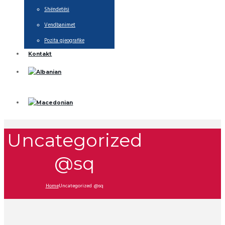
Shëndetësi
Vendbanimet
Pozita gjeografike
Kontakt
Uncategorized
@sq
Home
Uncategorized @sq