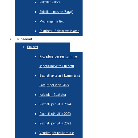
Shkollat Fillore
Shkolla e mesme “Saraj”
Medreseja Isa Beu
Fakulteti i Shkencave Islame
Finansat
Buxheti
Procedura për realizimin e
shpenzimeve të Buxhetit
Buxheti qytetar i komunës së
Sarajit për vitin 2024
Kalendari Buxhetor
Buxheti për vitin 2024
Buxheti për vitin 2023
Buxheti për vitin 2022
Vendim për realizimin e