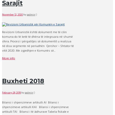
Sarajit
November 12, 2020
by
sadmin
0
Revizioni Urbanistik është dokument me të cilin
komuna do të ketë të dhëna të integruara në shumë
sfera. Procesi i përgatitjes së dokumentit u realizua
në disa segmente në periudhën Qershor – Shtator të
vitit 2020. Me zgjedhjen e Komunës së...
More info
Buxheti 2018
February 28, 2018
by
sadmin
0
Bilansi i shpenzimeve artikulli AI Bilansi i
shpenzimeve artikulli KAl Bilansi i shpenzimeve
artikulli TAl Bilansi i të аdhurave Tabela fiskale e