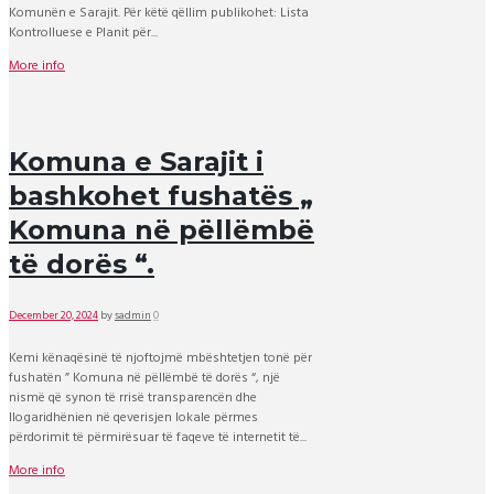
Komunën e Sarajit. Për këtë qëllim publikohet: Lista
Kontrolluese e Planit për...
More info
Komuna e Sarajit i
bashkohet fushatës „
Komuna në pëllëmbë
të dorës “.
December 20, 2024
by
sadmin
0
Kemi kënaqësinë të njoftojmë mbështetjen tonë për
fushatën ” Komuna në pëllëmbë të dorës “, një
nismë që synon të rrisë transparencën dhe
llogaridhënien në qeverisjen lokale përmes
përdorimit të përmirësuar të faqeve të internetit të...
More info