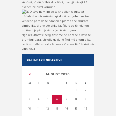
së VI-të, VII-të, VIII-të dhe IX-të, ose gjithësejt 36
nxënës në nivel komunal.
Ditëve në vijim do të shpallen rezultatet
oficiale dhe për nxënësit që do të rangohen në tre
vendet e para do të ndahen diploma dhe dhurata
simbolike, si dhe për shkollat fillore do të ndahen
mirënjohje për pjesëmarje në këto gara.
Nga rezultatet e përgjithshme në bazë të pikëve të
grumbulluara, shkolla që do të fitoj më shum pikë,
do të shpallet shkolla fituese e Garave të Diturisë për
vitin 2024.
KALENDARI I NGJARJEVE
AUGUST
2026
M
T
W
T
F
S
S
1
2
3
4
5
6
7
8
9
10
11
12
13
14
15
16