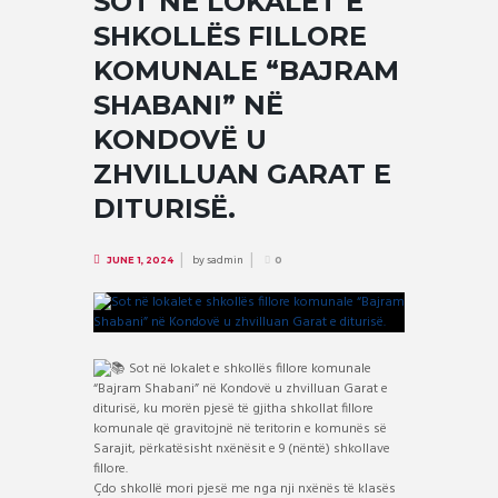
SOT NË LOKALET E
SHKOLLËS FILLORE
KOMUNALE “BAJRAM
SHABANI” NË
KONDOVË U
ZHVILLUAN GARAT E
DITURISË.
by
sadmin
JUNE 1, 2024
0
Sot në lokalet e shkollës fillore komunale
“Bajram Shabani” në Kondovë u zhvilluan Garat e
diturisë, ku morën pjesë të gjitha shkollat fillore
komunale që gravitojnë në teritorin e komunës së
Sarajit, përkatësisht nxënësit e 9 (nëntë) shkollave
fillore.
Çdo shkollë mori pjesë me nga nji nxënës të klasës