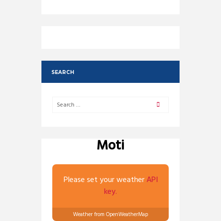
SEARCH
Moti
Please set your weather
API
key.
Weather from OpenWeatherMap