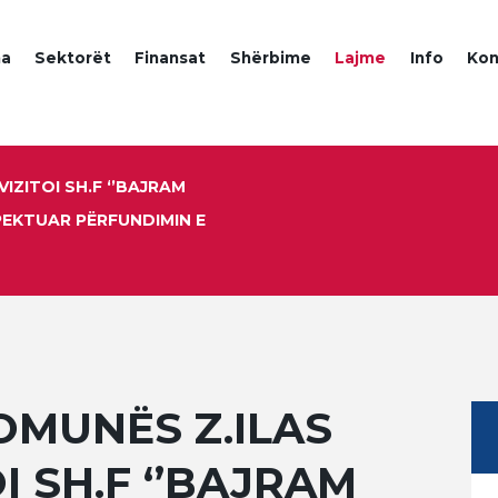
a
Sektorët
Finansat
Shërbime
Lajme
Info
Kon
VIZITOI SH.F ‘’BAJRAM
PEKTUAR PËRFUNDIMIN E
OMUNËS Z.ILAS
OI SH.F ‘’BAJRAM