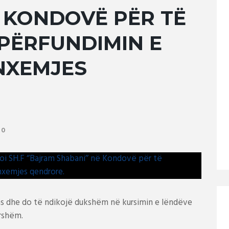
Ë KONDOVË PËR TË
PËRFUNDIMIN E
 NXEMJES
0
kas dhe do të ndikojë dukshëm në kursimin e lëndëve
arshëm.