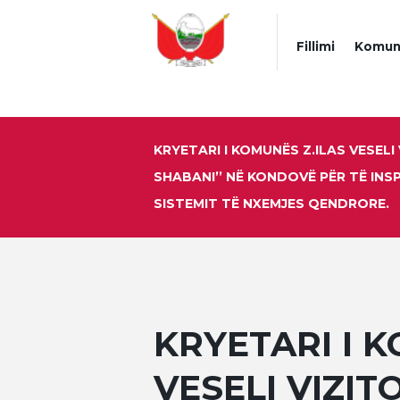
Fillimi
Komun
KRYETARI I KOMUNËS Z.ILAS VESELI 
SHABANI’’ NË KONDOVË PËR TË INS
SISTEMIT TË NXEMJES QENDRORE.
KRYETARI I K
VESELI VIZIT