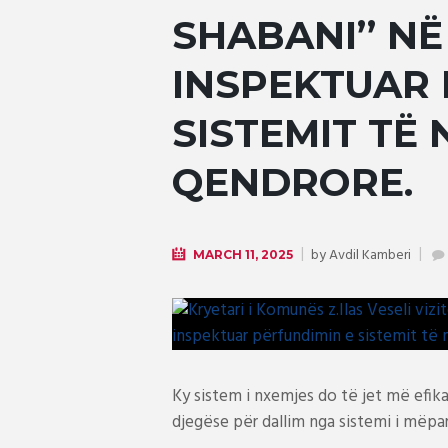
SHABANI’’ N
INSPEKTUAR 
SISTEMIT TË
QENDRORE.
by
Avdil Kamberi
MARCH 11, 2025
Ky sistem i nxemjes do të jet më efi
djegëse për dallim nga sistemi i mëp